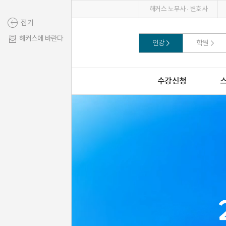
해커스 노무사 · 변호사
접기
해커스에 바란다
인강
학원
수강신청