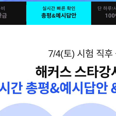
수비
실시간 빠른 확인
단 하루
환급
총평&예시답안
10
7/4(토) 시험 직후