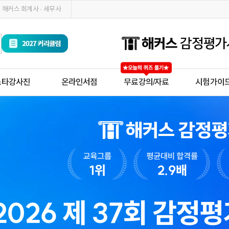
해커스 회계사 · 세무사
스타강사진
온라인서점
무료강의/자료
시험가이