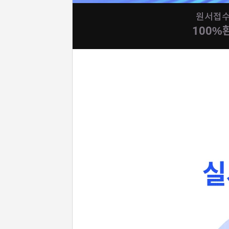
원서접
100%