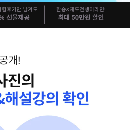
!시험후기만 남겨도
환승&재도전생이라면!
0% 선물제공
최대 50만원 할인
 공개!