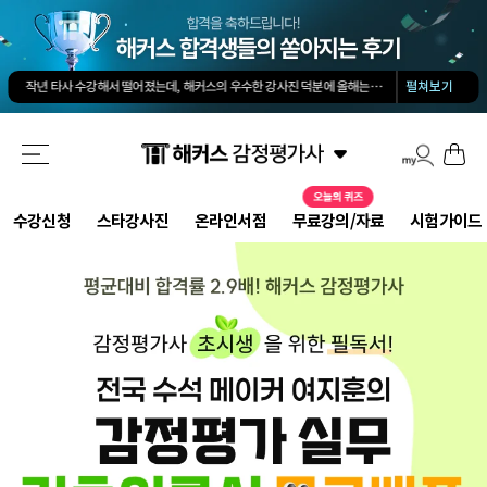
김유안 평가사님의 강의가 큰 도움이 됐습니다. 답과 근거 모두를 갖춘 답안을 작성하도록 팁을 많이 전수해 주셔서 추천합니다.
회계 경제 노베이스 예체능 전공자였는데, 해커스로 7개월만에 합격했습니다.
-
권*현님
작년 타사 수강해서 떨어졌는데, 해커스의 우수한 강사진 덕분에 올해는 합격하게 되었습니다.
-
해커스 교수님이 출제하신 동형모의고사 다 풀었는데 적중률 미쳤어요. 시험장에서 깜짝 놀랐습니다.
펼쳐보기
해커스 강의는 타 학원 실무 강의과 달리 문제와 자료를 밀도있게 조합하여 풀 수 있는 방법을 알려주십니다.
해커스 여지훈 평가사님의 기출강의와 GS를 통해 넉넉한 실무 점수를 받으며 합격할 수 있었습니다.
해커스 선생님들의 강의력이 너무 좋았어요. 덕분에 노베이스로 합격할 수 있었습니다.
-
양*성님
해커스 정윤돈 교수님과 서호성 교수님의 효율적인 강의 덕분에 동차합격이 가능했다고 생각합니다.
해커스가 가장 유명하기도 하였고 수업의 퀄리티가 타학원들과 비교하여 남다르다고 생각했습니다.
타학원과 비교했을때 가격도 합리적이고, 강의퀄리티가 굉장히 좋아 합격했습니다.
-
김*호님
수강신청
스타강사진
온라인서점
무료강의/자료
시험가이드
김유안 평가사님의 강의가 큰 도움이 됐습니다. 답과 근거 모두를 갖춘 답안을 작성하도록 팁을 많이 전수해 주셔서 추천합니다.
회계 경제 노베이스 예체능 전공자였는데, 해커스로 7개월만에 합격했습니다.
-
권*현님