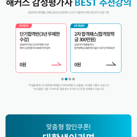
해커스 감정평가사
BEST 추천강의
[평균대비 합격률 2.9배] 2025년 감정평가사 2차 시험대비 학원 정규반 수강생 기준
2차 환급반
인기강의
환급반 
제한
2차 합격패스(합격장학
2차 교수패스
3년
금 300만원)
내가 원하는 과목만 골라서 선택수강!
3년 내 
2027까지 최종합격시
합격장학금 300만원 지급! 수강기간 최대 2년!
0
원
0
원
0
원
* 추첨을 통해 기수별 특별 혜택을 드리며, 혜택은 각 상품별, 기수별로 다를 수 있습니다.
* 본 상품은 다음 기수에서도 동일 또는 유사한 조건으로 판매될 수 있습니다.
맞춤형 할인쿠폰!