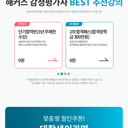
해커스 감정평가사
BEST 추천강의
[평균대비 합격률 2.9배] 2025년 감정평가사 2차 시험대비 학원 정규반 수강생 기준
2차 환급반
인기강의
환급반 
제한
2차 합격패스(합격장학
2차 교수패스
3년
금 300만원)
내가 원하는 과목만 골라서 선택수강!
3년 내 
2027까지 최종합격시
합격장학금 300만원 지급! 수강기간 최대 2년!
0
원
0
원
0
원
* 추첨을 통해 기수별 특별 혜택을 드리며, 혜택은 각 상품별, 기수별로 다를 수 있습니다.
* 본 상품은 다음 기수에서도 동일 또는 유사한 조건으로 판매될 수 있습니다.
맞춤형 할인쿠폰!