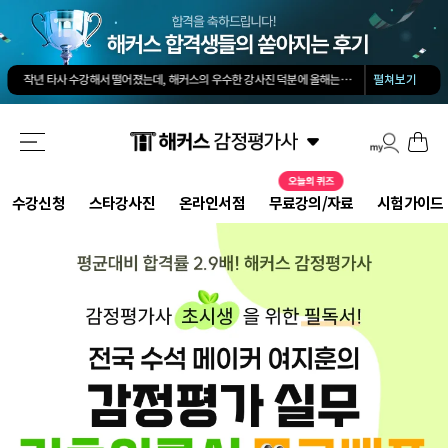
김유안 평가사님의 강의가 큰 도움이 됐습니다. 답과 근거 모두를 갖춘 답안을 작성하도록 팁을 많이 전수해 주셔서 추천합니다.
회계 경제 노베이스 예체능 전공자였는데, 해커스로 7개월만에 합격했습니다.
-
권*현님
작년 타사 수강해서 떨어졌는데, 해커스의 우수한 강사진 덕분에 올해는 합격하게 되었습니다.
-
펼쳐보기
해커스 교수님이 출제하신 동형모의고사 다 풀었는데 적중률 미쳤어요. 시험장에서 깜짝 놀랐습니다.
해커스 강의는 타 학원 실무 강의과 달리 문제와 자료를 밀도있게 조합하여 풀 수 있는 방법을 알려주십니다.
해커스 여지훈 평가사님의 기출강의와 GS를 통해 넉넉한 실무 점수를 받으며 합격할 수 있었습니다.
해커스 선생님들의 강의력이 너무 좋았어요. 덕분에 노베이스로 합격할 수 있었습니다.
-
양*성님
해커스 정윤돈 교수님과 서호성 교수님의 효율적인 강의 덕분에 동차합격이 가능했다고 생각합니다.
해커스가 가장 유명하기도 하였고 수업의 퀄리티가 타학원들과 비교하여 남다르다고 생각했습니다.
타학원과 비교했을때 가격도 합리적이고, 강의퀄리티가 굉장히 좋아 합격했습니다.
-
김*호님
수강신청
스타강사진
온라인서점
무료강의/자료
시험가이드
김유안 평가사님의 강의가 큰 도움이 됐습니다. 답과 근거 모두를 갖춘 답안을 작성하도록 팁을 많이 전수해 주셔서 추천합니다.
회계 경제 노베이스 예체능 전공자였는데, 해커스로 7개월만에 합격했습니다.
-
권*현님