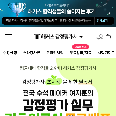
김유안 평가사님의 강의가 큰 도움이 됐습니다. 답과 근거 모두를 갖춘 답안을 작성하도록 팁을 많이 전수해 주셔서 추천합니다.
회계 경제 노베이스 예체능 전공자였는데, 해커스로 7개월만에 합격했습니다.
-
권*현님
작년 타사 수강해서 떨어졌는데, 해커스의 우수한 강사진 덕분에 올해는 합격하게 되었습니다.
-
펼쳐보기
해커스 교수님이 출제하신 동형모의고사 다 풀었는데 적중률 미쳤어요. 시험장에서 깜짝 놀랐습니다.
해커스 강의는 타 학원 실무 강의과 달리 문제와 자료를 밀도있게 조합하여 풀 수 있는 방법을 알려주십니다.
해커스 여지훈 평가사님의 기출강의와 GS를 통해 넉넉한 실무 점수를 받으며 합격할 수 있었습니다.
해커스 선생님들의 강의력이 너무 좋았어요. 덕분에 노베이스로 합격할 수 있었습니다.
-
양*성님
해커스 정윤돈 교수님과 서호성 교수님의 효율적인 강의 덕분에 동차합격이 가능했다고 생각합니다.
해커스가 가장 유명하기도 하였고 수업의 퀄리티가 타학원들과 비교하여 남다르다고 생각했습니다.
타학원과 비교했을때 가격도 합리적이고, 강의퀄리티가 굉장히 좋아 합격했습니다.
-
김*호님
수강신청
스타강사진
온라인서점
무료강의/자료
시험가이드
김유안 평가사님의 강의가 큰 도움이 됐습니다. 답과 근거 모두를 갖춘 답안을 작성하도록 팁을 많이 전수해 주셔서 추천합니다.
회계 경제 노베이스 예체능 전공자였는데, 해커스로 7개월만에 합격했습니다.
-
권*현님