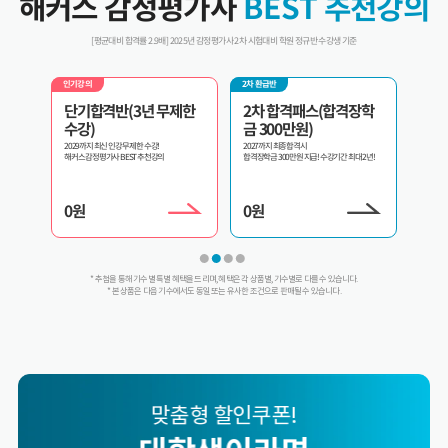
해커스 감정평가사
BEST 추천강의
[평균대비 합격률 2.9배] 2025년 감정평가사 2차 시험대비 학원 정규반 수강생 기준
2차 환급반
인기강의
환급반 
제한
2차 합격패스(합격장학
2차 교수패스
3년
금 300만원)
내가 원하는 과목만 골라서 선택수강!
3년 내 
2027까지 최종합격시
합격장학금 300만원 지급! 수강기간 최대 2년!
0
원
0
원
0
원
* 추첨을 통해 기수별 특별 혜택을 드리며, 혜택은 각 상품별, 기수별로 다를 수 있습니다.
* 본 상품은 다음 기수에서도 동일 또는 유사한 조건으로 판매될 수 있습니다.
맞춤형 할인쿠폰!