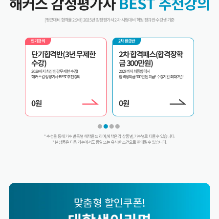
해커스 감정평가사
BEST 추천강의
[평균대비 합격률 2.9배] 2025년 감정평가사 2차 시험대비 학원 정규반 수강생 기준
2차 환급반
인기강의
환급반 
제한
2차 합격패스(합격장학
2차 교수패스
3년
금 300만원)
내가 원하는 과목만 골라서 선택수강!
3년 내 
2027까지 최종합격시
합격장학금 300만원 지급! 수강기간 최대 2년!
0
원
0
원
0
원
* 추첨을 통해 기수별 특별 혜택을 드리며, 혜택은 각 상품별, 기수별로 다를 수 있습니다.
* 본 상품은 다음 기수에서도 동일 또는 유사한 조건으로 판매될 수 있습니다.
맞춤형 할인쿠폰!