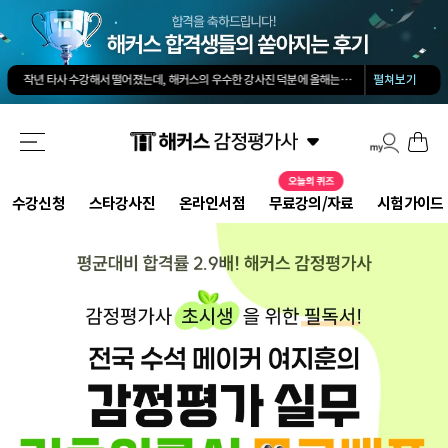
김유안 평가사님의 강의가 큰 도움이 됐습니다. 답과 근거 모두를 갖춘 답안을 작성하도록 팁을 많이 전수해 주셔서 추천합니다.
회계 경제 노베이스 예체능 전공자였는데, 해커스로 7개월만에 합격했습니다.
-
권*현님
작년 타사 수강해서 떨어졌는데, 해커스의 우수한 강사진 덕분에 올해는 합격하게 되었습니다.
-
펼쳐보기
해커스 교수님이 출제하신 동형모의고사 다 풀었는데 적중률 미쳤어요. 시험장에서 깜짝 놀랐습니다.
해커스 강의는 타 학원 실무 강의과 달리 문제와 자료를 밀도있게 조합하여 풀 수 있는 방법을 알려주십니다.
해커스 여지훈 평가사님의 기출강의와 GS를 통해 넉넉한 실무 점수를 받으며 합격할 수 있었습니다.
해커스 선생님들의 강의력이 너무 좋았어요. 덕분에 노베이스로 합격할 수 있었습니다.
-
양*성님
해커스 정윤돈 교수님과 서호성 교수님의 효율적인 강의 덕분에 동차합격이 가능했다고 생각합니다.
해커스가 가장 유명하기도 하였고 수업의 퀄리티가 타학원들과 비교하여 남다르다고 생각했습니다.
타학원과 비교했을때 가격도 합리적이고, 강의퀄리티가 굉장히 좋아 합격했습니다.
-
김*호님
수강신청
스타강사진
온라인서점
무료강의/자료
시험가이드
김유안 평가사님의 강의가 큰 도움이 됐습니다. 답과 근거 모두를 갖춘 답안을 작성하도록 팁을 많이 전수해 주셔서 추천합니다.
회계 경제 노베이스 예체능 전공자였는데, 해커스로 7개월만에 합격했습니다.
-
권*현님