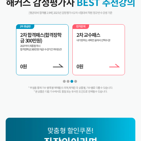
해커스 감정평가사
BEST 추천강의
[평균대비 합격률 2.9배] 2025년 감정평가사 2차 시험대비 학원 정규반 수강생 기준
인기강의
환급반 1위
인기강
장학
2차 교수패스
3년 100% 환급반
단기
수강
내가 원하는 과목만 골라서 선택수강!
3년 내 합격만 하면 수강료 100% 환급!
2029까
 2년!
해커스 
0
원
0
원
0
원
* 추첨을 통해 기수별 특별 혜택을 드리며, 혜택은 각 상품별, 기수별로 다를 수 있습니다.
* 본 상품은 다음 기수에서도 동일 또는 유사한 조건으로 판매될 수 있습니다.
맞춤형 할인쿠폰!