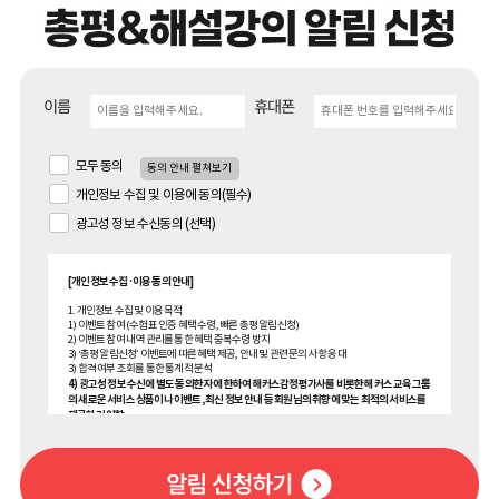
이름
휴대폰
모두 동의
동의 안내 펼쳐보기
개인정보 수집 및 이용에 동의(필수)
광고성 정보 수신동의 (선택)
[개인정보 수집·이용 동의 안내]
1. 개인정보 수집 및 이용 목적
1) 이벤트 참여 (수험표 인증 혜택 수령, 빠른 총평 알림신청)
2) 이벤트 참여 내역 관리를 통한 혜택 중복수령 방지
3) ‘총평 알림신청’ 이벤트에 따른 혜택 제공, 안내 및 관련 문의 사항 응대
3) 합격 여부 조회를 통한 통계적 분석
4) 광고성 정보 수신에 별도 동의한 자에 한하여 해커스감정평가사를 비롯한 해커스 교육그룹
의 새로운 서비스 상품이나 이벤트, 최신 정보 안내 등 회원님의 취향에 맞는 최적의 서비스를
제공하기 위함.
(해커스교육그룹: 해커스어학원, 해커스인강, 해커스프랩, 해커스톡, 해커스중국어, 해커스
일본어, 해커스잡, 해커스금융, 해커스임용, 해커스공무원, 해커스경찰, 해커스소방, 해커스
공인중개사, 해커스주택관리사, 해커스 감정평가사, 해커스원격평생교육원, 해커스독학사,
해커스편입, 위더스교육 등)
2. 개인정보 수집·이용 항목: 이름, 휴대폰번호, 메일, 수험번호, 수험표 내 기재된 정보 (응시차