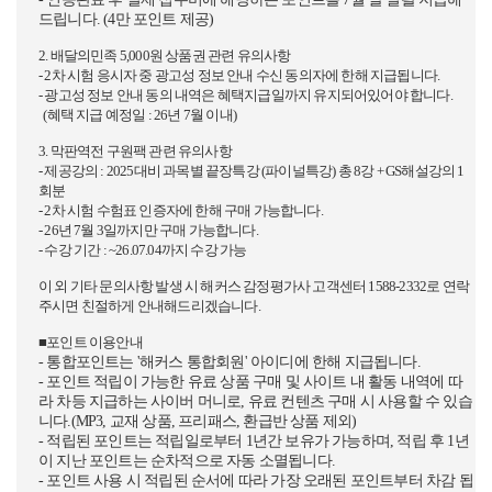
드립니다. (4만 포인트 제공)
2. 배달의민족 5,000원 상품권 관련 유의사항
- 2차 시험 응시자 중 광고성 정보 안내 수신 동의자에 한해 지급됩니다.
- 광고성 정보 안내 동의 내역은 혜택지급일까지 유지되어있어야 합니다.
(혜택 지급 예정일 : 26년 7월 이내)
3. 막판역전 구원팩 관련 유의사항
- 제공강의 : 2025대비 과목별 끝장특강 (파이널특강) 총 8강 + GS해설강의 1
회분
- 2차 시험 수험표 인증자에 한해 구매 가능합니다.
- 26년 7월 3일까지만 구매 가능합니다.
- 수강 기간 : ~26.07.04까지 수강 가능
이 외 기타 문의사항 발생 시 해커스 감정평가사 고객센터 1588-2332로 연락
주시면 친절하게 안내해드리겠습니다.
■포인트 이용안내
- 통합포인트는 '해커스 통합회원' 아이디에 한해 지급됩니다.
- 포인트 적립이 가능한 유료 상품 구매 및 사이트 내 활동 내역에 따
라 차등 지급하는 사이버 머니로, 유료 컨텐츠 구매 시 사용할 수 있습
니다.(MP3, 교재 상품, 프리패스, 환급반 상품 제외)
- 적립된 포인트는 적립일로부터 1년간 보유가 가능하며, 적립 후 1년
이 지난 포인트는 순차적으로 자동 소멸됩니다.
- 포인트 사용 시 적립된 순서에 따라 가장 오래된 포인트부터 차감 됩