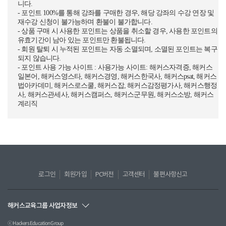
니다.
- 포인트 100%를 통해 강좌를 구매한 경우, 해당 강좌의 수강 연장 및
재수강 신청이 불가능하며 환불이 불가합니다.
- 상품 구매 시 사용한 포인트는 상품을 취소할 경우, 사용한 포인트의
유효기간이 남아 있는 포인트만 환불됩니다.
- 회원 탈퇴 시 누적된 포인트는 자동 소멸되며, 소멸된 포인트는 복구
되지 않습니다.
- 포인트 사용 가능 사이트 : 사용가능 사이트: 해커스자격증, 해커스
일본어, 해커스영스타, 해커스경영, 해커스한국사, 해커스psat, 해커스
법아카데미, 해커스로스쿨, 해커스잡, 해커스감정평가사, 해커스행정
사, 해커스관세사, 해커스캠퍼스, 해커스군무원, 해커스소방, 해커스
계리직
로그인
회원가입
PC버전
고객센터
불편사항신고
해커스교육그룹 사업자정보
ⓒ Hackers Education Group