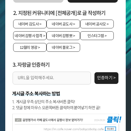
2. 지정된 커뮤니티에 [전체공개]로 글 작성하기
네이버 감도사
>
네이버 공도사
>
네이버 공사모
>
네이버 감평사 합격
>
네이버 감평뽀
>
인스타그램
>
12월의 영광
>
네이버 블로그
>
3. 자랑글 인증하기
인증하기 >