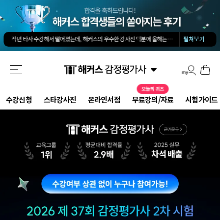
김유안 평가사님의 강의가 큰 도움이 됐습니다. 답과 근거 모두를 갖춘 답안을 작성하도록 팁을 많이 전수해 주셔서 추천합니다.
회계 경제 노베이스 예체능 전공자였는데, 해커스로 7개월만에 합격했습니다.
-
권*현님
작년 타사 수강해서 떨어졌는데, 해커스의 우수한 강사진 덕분에 올해는 합격하게 되었습니다.
-
펼쳐보기
해커스 교수님이 출제하신 동형모의고사 다 풀었는데 적중률 미쳤어요. 시험장에서 깜짝 놀랐습니다.
해커스 강의는 타 학원 실무 강의과 달리 문제와 자료를 밀도있게 조합하여 풀 수 있는 방법을 알려주십니다.
해커스 여지훈 평가사님의 기출강의와 GS를 통해 넉넉한 실무 점수를 받으며 합격할 수 있었습니다.
해커스 선생님들의 강의력이 너무 좋았어요. 덕분에 노베이스로 합격할 수 있었습니다.
-
양*성님
해커스 정윤돈 교수님과 서호성 교수님의 효율적인 강의 덕분에 동차합격이 가능했다고 생각합니다.
해커스가 가장 유명하기도 하였고 수업의 퀄리티가 타학원들과 비교하여 남다르다고 생각했습니다.
타학원과 비교했을때 가격도 합리적이고, 강의퀄리티가 굉장히 좋아 합격했습니다.
-
김*호님
수강신청
스타강사진
온라인서점
무료강의/자료
시험가이드
김유안 평가사님의 강의가 큰 도움이 됐습니다. 답과 근거 모두를 갖춘 답안을 작성하도록 팁을 많이 전수해 주셔서 추천합니다.
회계 경제 노베이스 예체능 전공자였는데, 해커스로 7개월만에 합격했습니다.
-
권*현님