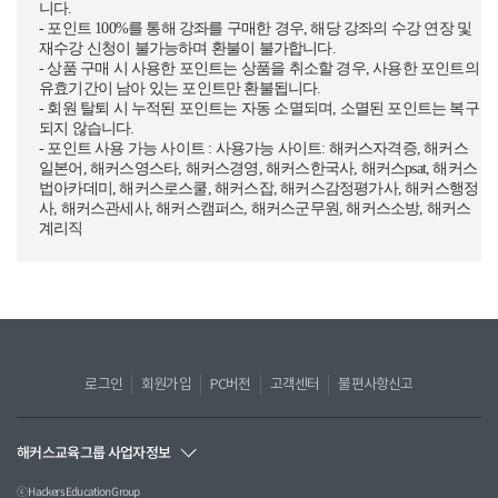
니다.
- 포인트 100%를 통해 강좌를 구매한 경우, 해당 강좌의 수강 연장 및
재수강 신청이 불가능하며 환불이 불가합니다.
- 상품 구매 시 사용한 포인트는 상품을 취소할 경우, 사용한 포인트의
유효기간이 남아 있는 포인트만 환불됩니다.
- 회원 탈퇴 시 누적된 포인트는 자동 소멸되며, 소멸된 포인트는 복구
되지 않습니다.
- 포인트 사용 가능 사이트 : 사용가능 사이트: 해커스자격증, 해커스
일본어, 해커스영스타, 해커스경영, 해커스한국사, 해커스psat, 해커스
법아카데미, 해커스로스쿨, 해커스잡, 해커스감정평가사, 해커스행정
사, 해커스관세사, 해커스캠퍼스, 해커스군무원, 해커스소방, 해커스
계리직
로그인
회원가입
PC버전
고객센터
불편사항신고
해커스교육그룹 사업자정보
ⓒ Hackers Education Group