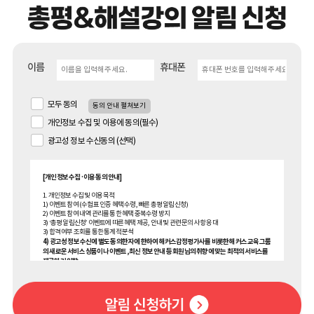
이름
휴대폰
모두 동의
동의 안내 펼쳐보기
개인정보 수집 및 이용에 동의(필수)
광고성 정보 수신동의 (선택)
[개인정보 수집·이용 동의 안내]
1. 개인정보 수집 및 이용 목적
1) 이벤트 참여 (수험표 인증 혜택 수령, 빠른 총평 알림신청)
2) 이벤트 참여 내역 관리를 통한 혜택 중복수령 방지
3) ‘총평 알림신청’ 이벤트에 따른 혜택 제공, 안내 및 관련 문의 사항 응대
3) 합격 여부 조회를 통한 통계적 분석
4) 광고성 정보 수신에 별도 동의한 자에 한하여 해커스감정평가사를 비롯한 해커스 교육그룹
의 새로운 서비스 상품이나 이벤트, 최신 정보 안내 등 회원님의 취향에 맞는 최적의 서비스를
제공하기 위함.
(해커스교육그룹: 해커스어학원, 해커스인강, 해커스프랩, 해커스톡, 해커스중국어, 해커스
일본어, 해커스잡, 해커스금융, 해커스임용, 해커스공무원, 해커스경찰, 해커스소방, 해커스
공인중개사, 해커스주택관리사, 해커스 감정평가사, 해커스원격평생교육원, 해커스독학사,
해커스편입, 위더스교육 등)
2. 개인정보 수집·이용 항목: 이름, 휴대폰번호, 메일, 수험번호, 수험표 내 기재된 정보 (응시차