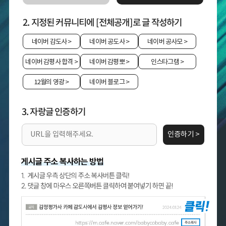
2. 지정된 커뮤니티에 [전체공개]로 글 작성하기
네이버 감도사
>
네이버 공도사
>
네이버 공사모
>
네이버 감평사 합격
>
네이버 감평뽀
>
인스타그램
>
12월의 영광
>
네이버 블로그
>
3. 자랑글 인증하기
인증하기 >