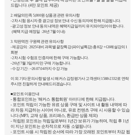
드립니다. (4만 포인트 제공)
2. 배달의민족 5,000원 상품권 관련 유의사항
- 2차 시험 응시자 중 광고성 정보 안내 수신 동의자에 한해 지급됩니다.
- 광고성 정보 안내 동의 내역은 혜택지급일까지 유지되어있어야 합니다.
(혜택 지급 예정일 : 26년 7월 이내)
3. 막판역전 구원팩 관련 유의사항
- 제공강의 : 2025대비 과목별 끝장특강 (파이널특강) 총 8강 + GS해설강의 1
회분
- 2차 시험 수험표 인증자에 한해 구매 가능합니다.
- 26년 7월 3일까지만 구매 가능합니다.
- 수강 기간 : ~26.07.04까지 수강 가능
이 외 기타 문의사항 발생 시 해커스 감정평가사 고객센터 1588-2332로 연락
주시면 친절하게 안내해드리겠습니다.
■포인트 이용안내
- 통합포인트는 '해커스 통합회원' 아이디에 한해 지급됩니다.
- 포인트 적립이 가능한 유료 상품 구매 및 사이트 내 활동 내역에 따
라 차등 지급하는 사이버 머니로, 유료 컨텐츠 구매 시 사용할 수 있습
니다.(MP3, 교재 상품, 프리패스, 환급반 상품 제외)
- 적립된 포인트는 적립일로부터 1년간 보유가 가능하며, 적립 후 1년
이 지난 포인트는 순차적으로 자동 소멸됩니다.
- 포인트 사용 시 적립된 순서에 따라 가장 오래된 포인트부터 차감 됩