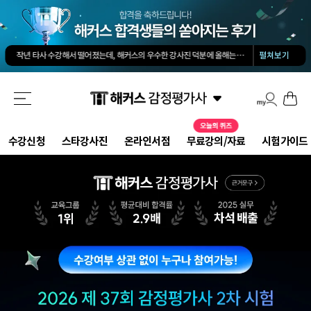
김유안 평가사님의 강의가 큰 도움이 됐습니다. 답과 근거 모두를 갖춘 답안을 작성하도록 팁을 많이 전수해 주셔서 추천합니다.
회계 경제 노베이스 예체능 전공자였는데, 해커스로 7개월만에 합격했습니다.
-
권*현님
작년 타사 수강해서 떨어졌는데, 해커스의 우수한 강사진 덕분에 올해는 합격하게 되었습니다.
-
펼쳐보기
해커스 교수님이 출제하신 동형모의고사 다 풀었는데 적중률 미쳤어요. 시험장에서 깜짝 놀랐습니다.
해커스 강의는 타 학원 실무 강의과 달리 문제와 자료를 밀도있게 조합하여 풀 수 있는 방법을 알려주십니다.
해커스 여지훈 평가사님의 기출강의와 GS를 통해 넉넉한 실무 점수를 받으며 합격할 수 있었습니다.
해커스 선생님들의 강의력이 너무 좋았어요. 덕분에 노베이스로 합격할 수 있었습니다.
-
양*성님
해커스 정윤돈 교수님과 서호성 교수님의 효율적인 강의 덕분에 동차합격이 가능했다고 생각합니다.
해커스가 가장 유명하기도 하였고 수업의 퀄리티가 타학원들과 비교하여 남다르다고 생각했습니다.
타학원과 비교했을때 가격도 합리적이고, 강의퀄리티가 굉장히 좋아 합격했습니다.
-
김*호님
수강신청
스타강사진
온라인서점
무료강의/자료
시험가이드
김유안 평가사님의 강의가 큰 도움이 됐습니다. 답과 근거 모두를 갖춘 답안을 작성하도록 팁을 많이 전수해 주셔서 추천합니다.
회계 경제 노베이스 예체능 전공자였는데, 해커스로 7개월만에 합격했습니다.
-
권*현님