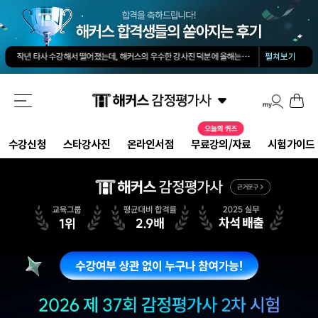
김유안 평가사님의 강의가 큰 도움이 됐습니다. 답과 근거 모두를 갖춘 답안을 작성하도록 팁을 많이 전수해 주셔서 추천합니다.
회계 경제 노베이스 예체능 전공자였는데, 해커스로 7개월만에 합격했습니다.
-
권*현님
작년 타사 수강해서 떨어졌는데, 해커스의 우수한 강사진 덕분에 올해는 합격하게 되었습니다.
-
펼쳐보기
해커스 교수님이 출제하신 동형모의고사 다 풀었는데 적중률 미쳤어요. 시험장에서 깜짝 놀랐습니다.
해커스 강의는 타 학원 실무 강의과 달리 문제와 자료를 밀도있게 조합하여 풀 수 있는 방법을 알려주십니다.
해커스 여지훈 평가사님의 기출강의와 GS를 통해 넉넉한 실무 점수를 받으며 합격할 수 있었습니다.
해커스 선생님들의 강의력이 너무 좋았어요. 덕분에 노베이스로 합격할 수 있었습니다.
-
양*성님
해커스 정윤돈 교수님과 서호성 교수님의 효율적인 강의 덕분에 동차합격이 가능했다고 생각합니다.
해커스가 가장 유명하기도 하였고 수업의 퀄리티가 타학원들과 비교하여 남다르다고 생각했습니다.
타학원과 비교했을때 가격도 합리적이고, 강의퀄리티가 굉장히 좋아 합격했습니다.
-
김*호님
수강신청
스타강사진
온라인서점
무료강의/자료
시험가이드
김유안 평가사님의 강의가 큰 도움이 됐습니다. 답과 근거 모두를 갖춘 답안을 작성하도록 팁을 많이 전수해 주셔서 추천합니다.
회계 경제 노베이스 예체능 전공자였는데, 해커스로 7개월만에 합격했습니다.
-
권*현님