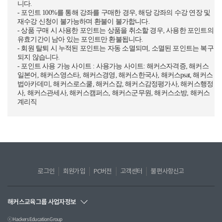
니다.
- 포인트 100%를 통해 강좌를 구매한 경우, 해당 강좌의 수강 연장 및
재수강 신청이 불가능하며 환불이 불가합니다.
- 상품 구매 시 사용한 포인트는 상품을 취소할 경우, 사용한 포인트의
유효기간이 남아 있는 포인트만 환불됩니다.
- 회원 탈퇴 시 누적된 포인트는 자동 소멸되며, 소멸된 포인트는 복구
되지 않습니다.
- 포인트 사용 가능 사이트 : 사용가능 사이트: 해커스자격증, 해커스
일본어, 해커스영스타, 해커스경영, 해커스한국사, 해커스psat, 해커스
법아카데미, 해커스로스쿨, 해커스잡, 해커스감정평가사, 해커스행정
사, 해커스관세사, 해커스캠퍼스, 해커스군무원, 해커스소방, 해커스
계리직
로그인
회원가입
PC버전
고객센터
불편사항신고
해커스교육그룹 사업자정보
ⓒ Hackers Education Group