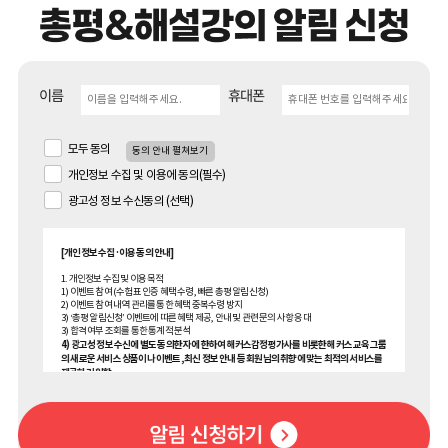
이름
휴대폰
모두 동의
동의 안내 펼쳐보기
개인정보 수집 및 이용에 동의(필수)
광고성 정보 수신동의 (선택)
[개인정보 수집·이용 동의 안내]
1. 개인정보 수집 및 이용 목적
1) 이벤트 참여 (수험표 인증 혜택 수령, 빠른 총평 알림신청)
2) 이벤트 참여 내역 관리를 통한 혜택 중복수령 방지
3) ‘총평 알림신청’ 이벤트에 따른 혜택 제공, 안내 및 관련 문의 사항 응대
3) 합격 여부 조회를 통한 통계적 분석
4) 광고성 정보 수신에 별도 동의한 자에 한하여 해커스감정평가사를 비롯한 해커스 교육그룹
의 새로운 서비스 상품이나 이벤트, 최신 정보 안내 등 회원님의 취향에 맞는 최적의 서비스를
제공하기 위함.
(해커스교육그룹: 해커스어학원, 해커스인강, 해커스프랩, 해커스톡, 해커스중국어, 해커스
일본어, 해커스잡, 해커스금융, 해커스임용, 해커스공무원, 해커스경찰, 해커스소방, 해커스
공인중개사, 해커스주택관리사, 해커스 감정평가사, 해커스원격평생교육원, 해커스독학사,
해커스편입, 위더스교육 등)
2. 개인정보 수집·이용 항목: 이름, 휴대폰번호, 메일, 수험번호, 수험표 내 기재된 정보 (응시차