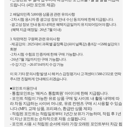
드립니다. (4만 포인트 제공)
2. 배달의민족 5,000원 상품권 관련 유의사항
- 2차 시험 응시자 중 광고성 정보 안내 수신 동의자에 한해 지급됩니다.
- 광고성 정보 안내 동의 내역은 혜택지급일까지 유지되어있어야 합니다.
(혜택 지급 예정일 : 26년 7월 이내)
3. 막판역전 구원팩 관련 유의사항
- 제공강의 : 2025대비 과목별 끝장특강 (파이널특강) 총 8강 + GS해설강의 1
회분
- 2차 시험 수험표 인증자에 한해 구매 가능합니다.
- 26년 7월 3일까지만 구매 가능합니다.
- 수강 기간 : ~26.07.04까지 수강 가능
이 외 기타 문의사항 발생 시 해커스 감정평가사 고객센터 1588-2332로 연락
주시면 친절하게 안내해드리겠습니다.
■포인트 이용안내
- 통합포인트는 '해커스 통합회원' 아이디에 한해 지급됩니다.
- 포인트 적립이 가능한 유료 상품 구매 및 사이트 내 활동 내역에 따
라 차등 지급하는 사이버 머니로, 유료 컨텐츠 구매 시 사용할 수 있습
니다.(MP3, 교재 상품, 프리패스, 환급반 상품 제외)
- 적립된 포인트는 적립일로부터 1년간 보유가 가능하며, 적립 후 1년
이 지난 포인트는 순차적으로 자동 소멸됩니다.
- 포인트 사용 시 적립된 순서에 따라 가장 오래된 포인트부터 차감 됩