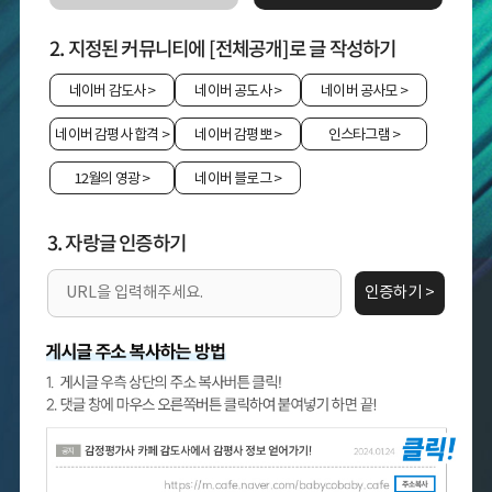
2. 지정된 커뮤니티에 [전체공개]로 글 작성하기
네이버 감도사
>
네이버 공도사
>
네이버 공사모
>
네이버 감평사 합격
>
네이버 감평뽀
>
인스타그램
>
12월의 영광
>
네이버 블로그
>
3. 자랑글 인증하기
인증하기 >