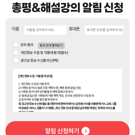
이름
휴대폰
모두 동의
동의 안내 펼쳐보기
개인정보 수집 및 이용에 동의(필수)
광고성 정보 수신동의 (선택)
[개인정보 수집·이용 동의 안내]
1. 개인정보 수집 및 이용 목적
1) 이벤트 참여 (수험표 인증 혜택 수령, 빠른 총평 알림신청)
2) 이벤트 참여 내역 관리를 통한 혜택 중복수령 방지
3) ‘총평 알림신청’ 이벤트에 따른 혜택 제공, 안내 및 관련 문의 사항 응대
3) 합격 여부 조회를 통한 통계적 분석
4) 광고성 정보 수신에 별도 동의한 자에 한하여 해커스감정평가사를 비롯한 해커스 교육그룹
의 새로운 서비스 상품이나 이벤트, 최신 정보 안내 등 회원님의 취향에 맞는 최적의 서비스를
제공하기 위함.
(해커스교육그룹: 해커스어학원, 해커스인강, 해커스프랩, 해커스톡, 해커스중국어, 해커스
일본어, 해커스잡, 해커스금융, 해커스임용, 해커스공무원, 해커스경찰, 해커스소방, 해커스
공인중개사, 해커스주택관리사, 해커스 감정평가사, 해커스원격평생교육원, 해커스독학사,
해커스편입, 위더스교육 등)
2. 개인정보 수집·이용 항목: 이름, 휴대폰번호, 메일, 수험번호, 수험표 내 기재된 정보 (응시차