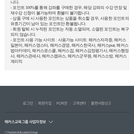
니다.
- 포인트 100%를 통해 강좌를 구매한 경우, 해당 강좌의 수강 연장 및
재수강 신청이 불가능하며 환불이 불가합니다.
- 상품 구매 시 사용한 포인트는 상품을 취소할 경우, 사용한 포인트의
유효기간이 남아 있는 포인트만 환불됩니다.
- 회원 탈퇴 시 누적된 포인트는 자동 소멸되며, 소멸된 포인트는 복구
되지 않습니다.
- 포인트 사용 가능 사이트 : 사용가능 사이트: 해커스자격증, 해커스
일본어, 해커스영스타, 해커스경영, 해커스한국사, 해커스psat, 해커스
법아카데미, 해커스로스쿨, 해커스잡, 해커스감정평가사, 해커스행정
사, 해커스관세사, 해커스캠퍼스, 해커스군무원, 해커스소방, 해커스
계리직
로그인
회원가입
PC버전
고객센터
불편사항신고
해커스교육그룹 사업자정보
ⓒ Hackers Education Group