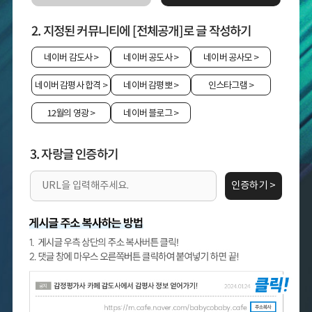
2. 지정된 커뮤니티에 [전체공개]로 글 작성하기
네이버 감도사
>
네이버 공도사
>
네이버 공사모
>
네이버 감평사 합격
>
네이버 감평뽀
>
인스타그램
>
12월의 영광
>
네이버 블로그
>
3. 자랑글 인증하기
인증하기 >