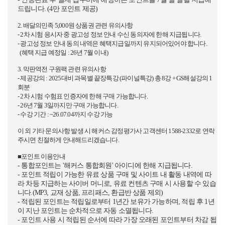
드립니다. (4만 포인트 제공)
2. 배달의민족 5,000원 상품권 관련 유의사항
- 2차 시험 응시자 중 광고성 정보 안내 수신 동의자에 한해 지급됩니다.
- 광고성 정보 안내 동의 내역은 혜택지급일까지 유지되어있어야 합니다.
(혜택 지급 예정일 : 26년 7월 이내)
3. 막판역전 구원팩 관련 유의사항
- 제공강의 : 2025대비 과목별 끝장특강 (파이널특강) 총 8강 + GS해설강의 1
회분
- 2차 시험 수험표 인증자에 한해 구매 가능합니다.
- 26년 7월 3일까지만 구매 가능합니다.
- 수강 기간 : ~26.07.04까지 수강 가능
이 외 기타 문의사항 발생 시 해커스 감정평가사 고객센터 1588-2332로 연락
주시면 친절하게 안내해드리겠습니다.
■포인트 이용안내
- 통합포인트는 '해커스 통합회원' 아이디에 한해 지급됩니다.
- 포인트 적립이 가능한 유료 상품 구매 및 사이트 내 활동 내역에 따
라 차등 지급하는 사이버 머니로, 유료 컨텐츠 구매 시 사용할 수 있습
니다.(MP3, 교재 상품, 프리패스, 환급반 상품 제외)
- 적립된 포인트는 적립일로부터 1년간 보유가 가능하며, 적립 후 1년
이 지난 포인트는 순차적으로 자동 소멸됩니다.
- 포인트 사용 시 적립된 순서에 따라 가장 오래된 포인트부터 차감 됩