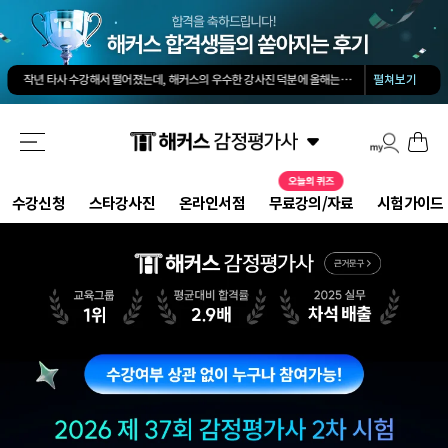
김유안 평가사님의 강의가 큰 도움이 됐습니다. 답과 근거 모두를 갖춘 답안을 작성하도록 팁을 많이 전수해 주셔서 추천합니다.
회계 경제 노베이스 예체능 전공자였는데, 해커스로 7개월만에 합격했습니다.
-
권*현님
작년 타사 수강해서 떨어졌는데, 해커스의 우수한 강사진 덕분에 올해는 합격하게 되었습니다.
-
펼쳐보기
해커스 교수님이 출제하신 동형모의고사 다 풀었는데 적중률 미쳤어요. 시험장에서 깜짝 놀랐습니다.
해커스 강의는 타 학원 실무 강의과 달리 문제와 자료를 밀도있게 조합하여 풀 수 있는 방법을 알려주십니다.
해커스 여지훈 평가사님의 기출강의와 GS를 통해 넉넉한 실무 점수를 받으며 합격할 수 있었습니다.
해커스 선생님들의 강의력이 너무 좋았어요. 덕분에 노베이스로 합격할 수 있었습니다.
-
양*성님
해커스 정윤돈 교수님과 서호성 교수님의 효율적인 강의 덕분에 동차합격이 가능했다고 생각합니다.
해커스가 가장 유명하기도 하였고 수업의 퀄리티가 타학원들과 비교하여 남다르다고 생각했습니다.
타학원과 비교했을때 가격도 합리적이고, 강의퀄리티가 굉장히 좋아 합격했습니다.
-
김*호님
수강신청
스타강사진
온라인서점
무료강의/자료
시험가이드
김유안 평가사님의 강의가 큰 도움이 됐습니다. 답과 근거 모두를 갖춘 답안을 작성하도록 팁을 많이 전수해 주셔서 추천합니다.
회계 경제 노베이스 예체능 전공자였는데, 해커스로 7개월만에 합격했습니다.
-
권*현님