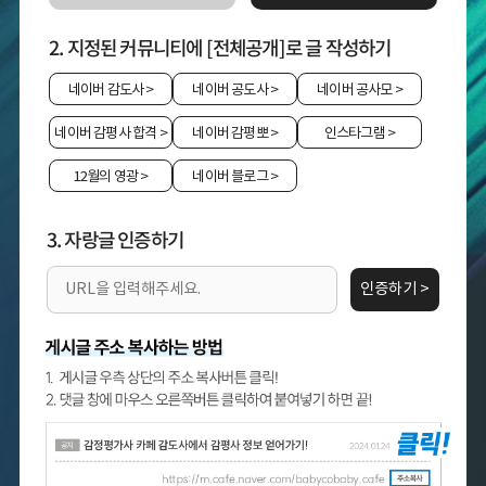
2. 지정된 커뮤니티에 [전체공개]로 글 작성하기
네이버 감도사
>
네이버 공도사
>
네이버 공사모
>
네이버 감평사 합격
>
네이버 감평뽀
>
인스타그램
>
12월의 영광
>
네이버 블로그
>
3. 자랑글 인증하기
인증하기 >