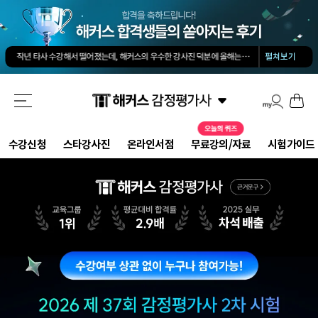
김유안 평가사님의 강의가 큰 도움이 됐습니다. 답과 근거 모두를 갖춘 답안을 작성하도록 팁을 많이 전수해 주셔서 추천합니다.
회계 경제 노베이스 예체능 전공자였는데, 해커스로 7개월만에 합격했습니다.
-
권*현님
작년 타사 수강해서 떨어졌는데, 해커스의 우수한 강사진 덕분에 올해는 합격하게 되었습니다.
-
펼쳐보기
해커스 교수님이 출제하신 동형모의고사 다 풀었는데 적중률 미쳤어요. 시험장에서 깜짝 놀랐습니다.
해커스 강의는 타 학원 실무 강의과 달리 문제와 자료를 밀도있게 조합하여 풀 수 있는 방법을 알려주십니다.
해커스 여지훈 평가사님의 기출강의와 GS를 통해 넉넉한 실무 점수를 받으며 합격할 수 있었습니다.
해커스 선생님들의 강의력이 너무 좋았어요. 덕분에 노베이스로 합격할 수 있었습니다.
-
양*성님
해커스 정윤돈 교수님과 서호성 교수님의 효율적인 강의 덕분에 동차합격이 가능했다고 생각합니다.
해커스가 가장 유명하기도 하였고 수업의 퀄리티가 타학원들과 비교하여 남다르다고 생각했습니다.
타학원과 비교했을때 가격도 합리적이고, 강의퀄리티가 굉장히 좋아 합격했습니다.
-
김*호님
수강신청
스타강사진
온라인서점
무료강의/자료
시험가이드
김유안 평가사님의 강의가 큰 도움이 됐습니다. 답과 근거 모두를 갖춘 답안을 작성하도록 팁을 많이 전수해 주셔서 추천합니다.
회계 경제 노베이스 예체능 전공자였는데, 해커스로 7개월만에 합격했습니다.
-
권*현님