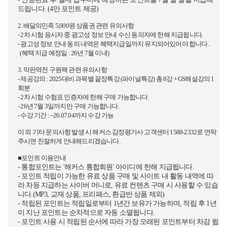
드립니다. (4만 포인트 제공)
2. 배달의민족 5,000원 상품권 관련 유의사항
- 2차 시험 응시자 중 광고성 정보 안내 수신 동의자에 한해 지급됩니다.
- 광고성 정보 안내 동의 내역은 혜택지급일까지 유지되어있어야 합니다.
(혜택 지급 예정일 : 26년 7월 이내)
3. 막판역전 구원팩 관련 유의사항
- 제공강의 : 2025대비 과목별 끝장특강 (파이널특강) 총 8강 + GS해설강의 1
회분
- 2차 시험 수험표 인증자에 한해 구매 가능합니다.
- 26년 7월 3일까지만 구매 가능합니다.
- 수강 기간 : ~26.07.04까지 수강 가능
이 외 기타 문의사항 발생 시 해커스 감정평가사 고객센터 1588-2332로 연락
주시면 친절하게 안내해드리겠습니다.
■포인트 이용안내
- 통합포인트는 '해커스 통합회원' 아이디에 한해 지급됩니다.
- 포인트 적립이 가능한 유료 상품 구매 및 사이트 내 활동 내역에 따
라 차등 지급하는 사이버 머니로, 유료 컨텐츠 구매 시 사용할 수 있습
니다.(MP3, 교재 상품, 프리패스, 환급반 상품 제외)
- 적립된 포인트는 적립일로부터 1년간 보유가 가능하며, 적립 후 1년
이 지난 포인트는 순차적으로 자동 소멸됩니다.
- 포인트 사용 시 적립된 순서에 따라 가장 오래된 포인트부터 차감 됩