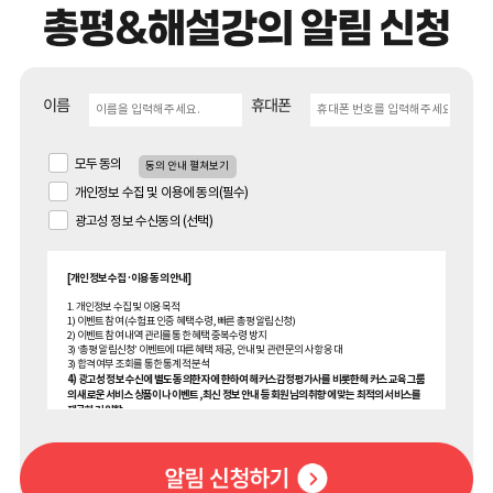
이름
휴대폰
모두 동의
동의 안내 펼쳐보기
개인정보 수집 및 이용에 동의(필수)
광고성 정보 수신동의 (선택)
[개인정보 수집·이용 동의 안내]
1. 개인정보 수집 및 이용 목적
1) 이벤트 참여 (수험표 인증 혜택 수령, 빠른 총평 알림신청)
2) 이벤트 참여 내역 관리를 통한 혜택 중복수령 방지
3) ‘총평 알림신청’ 이벤트에 따른 혜택 제공, 안내 및 관련 문의 사항 응대
3) 합격 여부 조회를 통한 통계적 분석
4) 광고성 정보 수신에 별도 동의한 자에 한하여 해커스감정평가사를 비롯한 해커스 교육그룹
의 새로운 서비스 상품이나 이벤트, 최신 정보 안내 등 회원님의 취향에 맞는 최적의 서비스를
제공하기 위함.
(해커스교육그룹: 해커스어학원, 해커스인강, 해커스프랩, 해커스톡, 해커스중국어, 해커스
일본어, 해커스잡, 해커스금융, 해커스임용, 해커스공무원, 해커스경찰, 해커스소방, 해커스
공인중개사, 해커스주택관리사, 해커스 감정평가사, 해커스원격평생교육원, 해커스독학사,
해커스편입, 위더스교육 등)
2. 개인정보 수집·이용 항목: 이름, 휴대폰번호, 메일, 수험번호, 수험표 내 기재된 정보 (응시차