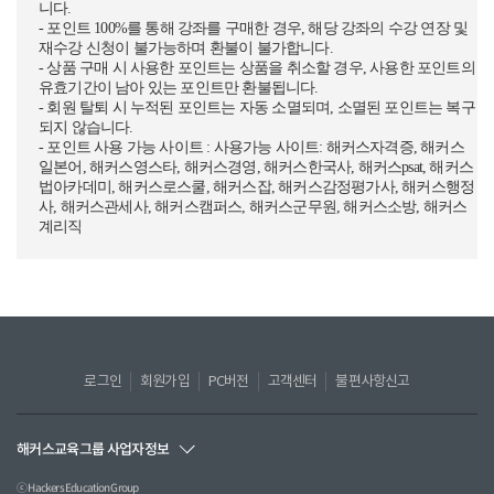
니다.
- 포인트 100%를 통해 강좌를 구매한 경우, 해당 강좌의 수강 연장 및
재수강 신청이 불가능하며 환불이 불가합니다.
- 상품 구매 시 사용한 포인트는 상품을 취소할 경우, 사용한 포인트의
유효기간이 남아 있는 포인트만 환불됩니다.
- 회원 탈퇴 시 누적된 포인트는 자동 소멸되며, 소멸된 포인트는 복구
되지 않습니다.
- 포인트 사용 가능 사이트 : 사용가능 사이트: 해커스자격증, 해커스
일본어, 해커스영스타, 해커스경영, 해커스한국사, 해커스psat, 해커스
법아카데미, 해커스로스쿨, 해커스잡, 해커스감정평가사, 해커스행정
사, 해커스관세사, 해커스캠퍼스, 해커스군무원, 해커스소방, 해커스
계리직
로그인
회원가입
PC버전
고객센터
불편사항신고
해커스교육그룹 사업자정보
ⓒ Hackers Education Group