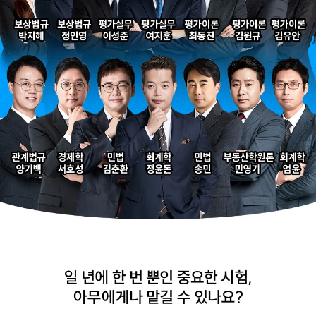
해커스 강의는 타 학원
해커스에서 시작했으면
실무 강의와 달리 문제와
더 빨리 합격하지
자료를 밀도있게
않았을까 생각하고,
조합하여 풀 수 있는
주변 분들에게도
방법을 알려주십니다.
감정평가사 시작은
해커스에서 하라고
추천합니다.
합격생 김*현님
합격생 김*훈님
해커스에서 시작했으면
해커스 여지훈
더 빨리 합격하지
평가사님의 기출강의와
않았을까 생각하고,
GS를 통해 넉넉한 실무