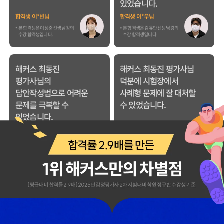
해커스 최동진
해커스 최동진 평가사님
평가사님의
덕분에 시험장에서
답안작성법으로 어려운
사례형 문제에 잘 대처할
문제를 극복할 수
수 있었습니다.
있었습니다.
합격생 이*영님
합격생 김*영님
본 합격생은 최동진 선생님 강의
본 합격생은 최동진 선생님 강의
수강 합격생입니다.
수강 합격생입니다.
수험생활 중에 슬럼프가
해커스에서 강의를 들을
왔을 때 해커스 이성준
때 2차 과목이
평가사님의 위로와 조언
유기적으로 연결되는
덕분에 극복할 수
느낌을 받았는데 그
있었습니다.
부분이 가장 좋았습니다.
합격생 권*준님
합격생 서*환님
본 합격생은 이성준 선생님 강의
본 합격생은 이성준 선생님 강의
수강 합격생입니다.
수강 합격생입니다.