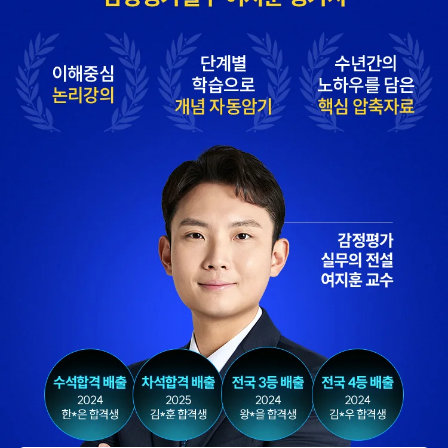
해커스 강사분들의
해커스 박지혜
수업의 퀄리티가
평가사님께서 매 수업
타학원들과 비교하여
내내 꼼꼼하게
남다르다고
첨삭해주셔서 도움이
생각했습니다.
많이 되었습니다.
합격생 이*헌님
합격생 이*원님
해커스 선생님이
타학원과 비교했을 때
출제하신 동형모의고사
가격도 합리적이고,
다 풀었는데 적중률
강의 퀄리티가 굉장히
미쳤어요. 시험장에서
좋아 합격했습니다.
깜짝 놀랐습니다.
합격생 소*진님
합격생 김*호님