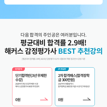
3. 개인정보 보유/이용 기간:
수집한 개인정보는 회원 탈퇴 시까지 보관합니다. 단, 이벤트
참여일로부터 2년 이내 회원 탈퇴한 경우에는 참여일로부터 2년 동안 보관 후 파기합니다.
4. 이벤트 신청 회원은 개인정보 수집·이용을 거부할 수 있습니다. 단, 거부의 경우 이벤트
신청이 제한됩니다.
다음 합격의 주인공은 여러분입니다.
평균대비 합격률 2.9배!
해커스 감정평가사
BEST 추천강의
[평균대비 합격률 2.9배] 2025년 감정평가사 2차 시험대비 학원 정규반 수강생 기준
2차 환급반
인기강의
환급반 
제한
2차 합격패스(합격장학
2차 교수패스
3년
금 300만원)
내가 원하는 과목만 골라서 선택수강!
3년 내 
2027까지 최종합격시
합격장학금 300만원 지급! 수강기간 최대 2년!
0
원
0
원
0
원