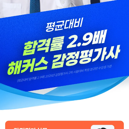
않았을까 생각하고,
GS를 통해 넉넉한 실무
주변 분들에게도
점수를 받으며 합격할 수
감정평가사 시작은
있었습니다.
해커스에서 하라고
추천합니다.
합격생 김*훈님
합격생 김*인님
해커스의 선생님들의
해커스의 선생님들이
강의력이 너무 좋았어요.
직접 답안을 봐주시고
덕분에 노베이스로
피드백 해주셔서 합격할
합격할 수 있었습니다.
수 있었습니다.
합격생 양*성님
합격생 이*원님
다른 학원 강의를 모두
비전공자로 시작해서