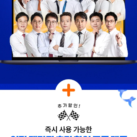
해커스에서 하라고
추천합니다.
합격생 김*훈님
합격생 김*인님
해커스의 선생님들의
해커스의 선생님들이
강의력이 너무 좋았어요.
직접 답안을 봐주시고
덕분에 노베이스로
피드백 해주셔서 합격할
합격할 수 있었습니다.
수 있었습니다.
합격생 양*성님
합격생 이*원님
다른 학원 강의를 모두
비전공자로 시작해서
들어봤지만, 해커스
막막했는데 해커스
이성준 평가사님은
이성준 평가사님이
센세이셔널 하고,
시키는대로