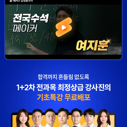
추천합니다.
합격생 김*훈님
합격생 김*인님
해커스의 선생님들의
해커스의 선생님들이
강의력이 너무 좋았어요.
직접 답안을 봐주시고
덕분에 노베이스로
피드백 해주셔서 합격할
합격할 수 있었습니다.
수 있었습니다.
합격생 양*성님
합격생 이*원님
해커스에서 시작했으면
해커스 여지훈
더 빨리 합격하지
평가사님의 기출강의와
않았을까 생각하고,
GS를 통해 넉넉한 실무
주변 분들에게도
점수를 받으며 합격할 수
감정평가사 시작은
있었습니다.