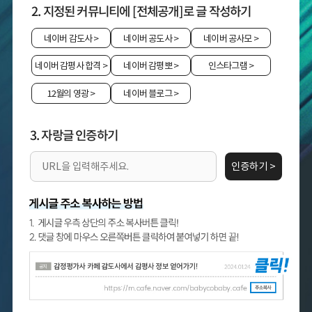
2. 지정된 커뮤니티에 [전체공개]로 글 작성하기
네이버 감도사
>
네이버 공도사
>
네이버 공사모
>
네이버 감평사 합격
>
네이버 감평뽀
>
인스타그램
>
12월의 영광
>
네이버 블로그
>
3. 자랑글 인증하기
인증하기 >