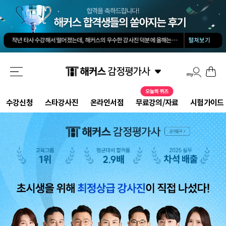
김유안 평가사님의 강의가 큰 도움이 됐습니다. 답과 근거 모두를 갖춘 답안을 작성하도록 팁을 많이 전수해 주셔서 추천합니다.
회계 경제 노베이스 예체능 전공자였는데, 해커스로 7개월만에 합격했습니다.
-
권*현님
작년 타사 수강해서 떨어졌는데, 해커스의 우수한 강사진 덕분에 올해는 합격하게 되었습니다.
-
해커스 교수님이 출제하신 동형모의고사 다 풀었는데 적중률 미쳤어요. 시험장에서 깜짝 놀랐습니다.
펼쳐보기
해커스 강의는 타 학원 실무 강의과 달리 문제와 자료를 밀도있게 조합하여 풀 수 있는 방법을 알려주십니다.
해커스 여지훈 평가사님의 기출강의와 GS를 통해 넉넉한 실무 점수를 받으며 합격할 수 있었습니다.
해커스 선생님들의 강의력이 너무 좋았어요. 덕분에 노베이스로 합격할 수 있었습니다.
-
양*성님
해커스 정윤돈 교수님과 서호성 교수님의 효율적인 강의 덕분에 동차합격이 가능했다고 생각합니다.
해커스가 가장 유명하기도 하였고 수업의 퀄리티가 타학원들과 비교하여 남다르다고 생각했습니다.
타학원과 비교했을때 가격도 합리적이고, 강의퀄리티가 굉장히 좋아 합격했습니다.
-
김*호님
수강신청
스타강사진
온라인서점
무료강의/자료
시험가이드
김유안 평가사님의 강의가 큰 도움이 됐습니다. 답과 근거 모두를 갖춘 답안을 작성하도록 팁을 많이 전수해 주셔서 추천합니다.
회계 경제 노베이스 예체능 전공자였는데, 해커스로 7개월만에 합격했습니다.
-
권*현님