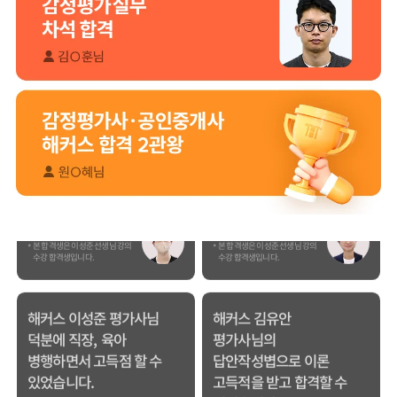
들어봤지만, 해커스
막막했는데 해커스
이성준 평가사님은
이성준 평가사님이
센세이셔널 하고,
시키는대로
문제가 좋아서 선택하게
따라오다보니
되었습니다.
합격이라는 결과를 받을
수 있었습니다.
합격생 박*원님
합격생 성*남님
본 합격생은 이성준 선생님 강의
본 합격생은 이성준 선생님 강의
수강 합격생입니다.
수강 합격생입니다.
해커스 이성준 평가사님
해커스 김유안
덕분에 직장, 육아
평가사님의
병행하면서 고득점 할 수
답안작성볍으로 이론
있었습니다.
고득적을 받고 합격할 수
있었습니다.
합격생 이*빈님
합격생 이*우님
본 합격생은 이성준 선생님 강의
본 합격생은 김유안 선생님 강의
수강 합격생입니다.
수강 합격생입니다.