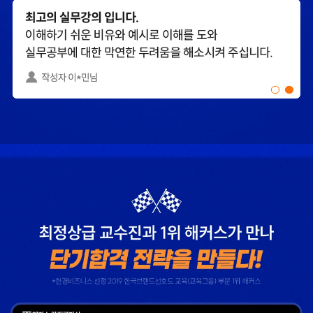
해커스 강의는 타 학원
해커스에서 시작했으면
실무 강의와 달리 문제와
더 빨리 합격하지
자료를 밀도있게
않았을까 생각하고,
조합하여 풀 수 있는
주변 분들에게도
방법을 알려주십니다.
감정평가사 시작은
해커스에서 하라고
추천합니다.
합격생 김*현님
합격생 김*훈님
해커스에서 시작했으면
해커스 여지훈
더 빨리 합격하지
평가사님의 기출강의와
않았을까 생각하고,
GS를 통해 넉넉한 실무
주변 분들에게도
점수를 받으며 합격할 수
감정평가사 시작은
있었습니다.
해커스에서 하라고