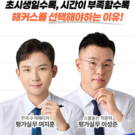
주변 분들에게도
점수를 받으며 합격할 수
감정평가사 시작은
있었습니다.
해커스에서 하라고
추천합니다.
합격생 김*훈님
합격생 김*인님
해커스의 선생님들의
해커스의 선생님들이
강의력이 너무 좋았어요.
직접 답안을 봐주시고
덕분에 노베이스로
피드백 해주셔서 합격할
합격할 수 있었습니다.
수 있었습니다.
합격생 양*성님
합격생 이*원님
해커스에서 시작했으면
해커스 여지훈
더 빨리 합격하지
평가사님의 기출강의와