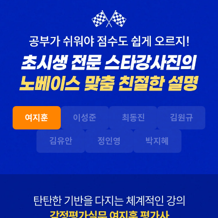
해커스 최동진
해커스 회계학 정윤돈
평가사님의
선생님과 경제학 서호성
답안작성법으로 이론
선생님의 효율적인 강의
고득점을 받아 합격할 수
덕분에 동차합격이
있었습니다.
가능했다고 생각합니다.
합격생 유*국님
본 합격생은 최동진 선생님 강의
합격생 원*혜님
수강 합격생입니다.
여지훈
이성준
최동진
김원규
작년 타사 수강해서
이해하기 어려운 부분도
김유안
정인영
박지혜
떨어졌는데, 해커스의
실무 경험을 토대로
우수한 강사진 덕분에
설명해 주셔서 실무
올해는 합격하게
과목을 보다 쉽게 배울
되었습니다.
수 있었습니다.
합격생 한*철님
합격생 류*운님