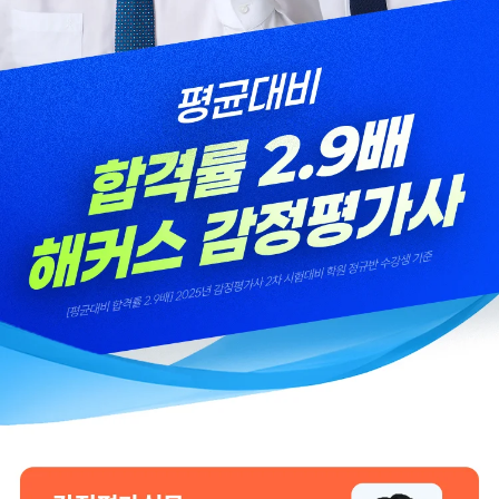
합격할 수 있었습니다.
수 있었습니다.
합격생 양*성님
합격생 이*원님
해커스에서 시작했으면
해커스 여지훈
더 빨리 합격하지
평가사님의 기출강의와
않았을까 생각하고,
GS를 통해 넉넉한 실무
주변 분들에게도
점수를 받으며 합격할 수
감정평가사 시작은
있었습니다.
해커스에서 하라고
추천합니다.
합격생 김*훈님
합격생 김*인님
해커스의 선생님들의
해커스의 선생님들이
강의력이 너무 좋았어요.
직접 답안을 봐주시고