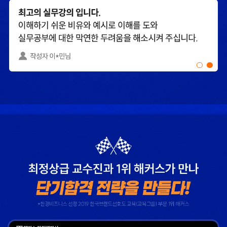
출제하신 동형모의고사
가격도 합리적이고,
다 풀었는데 적중률
강의 퀄리티가 굉장히
미쳤어요. 시험장에서
좋아 합격했습니다.
깜짝 놀랐습니다.
합격생 소*진님
합격생 김*호님
해커스 강의는 타 학원
해커스에서 시작했으면
실무 강의와 달리 문제와
더 빨리 합격하지
자료를 밀도있게
않았을까 생각하고,
조합하여 풀 수 있는
주변 분들에게도
방법을 알려주십니다.
감정평가사 시작은
해커스에서 하라고
추천합니다.
합격생 김*현님
합격생 김*훈님