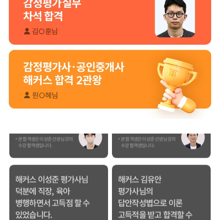
덕분에 노베이스로
피드백 해주셔서 합격할
합격할 수 있었습니다.
수 있었습니다.
합격생 양*성님
합격생 이*원님
다른 학원 강의를 모두
비전공자로 시작해서
들어봤지만, 해커스
막막했는데 해커스
이성준 평가사님은
이성준 평가사님이
센세이셔널 하고,
시키는대로
문제가 좋아서 선택하게
따라오다보니
되었습니다.
합격이라는 결과를 받을
수 있었습니다.
합격생 박*원님
합격생 성*남님
본 합격생은 이성준 선생님 강의
본 합격생은 이성준 선생님 강의
수강 합격생입니다.
수강 합격생입니다.
해커스 이성준 평가사님
해커스 김유안