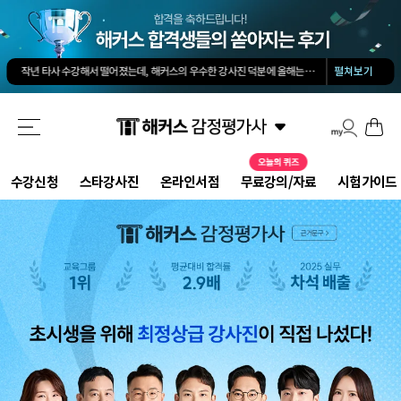
김유안 평가사님의 강의가 큰 도움이 됐습니다. 답과 근거 모두를 갖춘 답안을 작성하도록 팁을 많이 전수해 주셔서 추천합니다.
회계 경제 노베이스 예체능 전공자였는데, 해커스로 7개월만에 합격했습니다.
-
권*현님
작년 타사 수강해서 떨어졌는데, 해커스의 우수한 강사진 덕분에 올해는 합격하게 되었습니다.
-
해커스 교수님이 출제하신 동형모의고사 다 풀었는데 적중률 미쳤어요. 시험장에서 깜짝 놀랐습니다.
펼쳐보기
해커스 강의는 타 학원 실무 강의과 달리 문제와 자료를 밀도있게 조합하여 풀 수 있는 방법을 알려주십니다.
해커스 여지훈 평가사님의 기출강의와 GS를 통해 넉넉한 실무 점수를 받으며 합격할 수 있었습니다.
해커스 선생님들의 강의력이 너무 좋았어요. 덕분에 노베이스로 합격할 수 있었습니다.
-
양*성님
해커스 정윤돈 교수님과 서호성 교수님의 효율적인 강의 덕분에 동차합격이 가능했다고 생각합니다.
해커스가 가장 유명하기도 하였고 수업의 퀄리티가 타학원들과 비교하여 남다르다고 생각했습니다.
타학원과 비교했을때 가격도 합리적이고, 강의퀄리티가 굉장히 좋아 합격했습니다.
-
김*호님
수강신청
스타강사진
온라인서점
무료강의/자료
시험가이드
김유안 평가사님의 강의가 큰 도움이 됐습니다. 답과 근거 모두를 갖춘 답안을 작성하도록 팁을 많이 전수해 주셔서 추천합니다.
회계 경제 노베이스 예체능 전공자였는데, 해커스로 7개월만에 합격했습니다.
-
권*현님