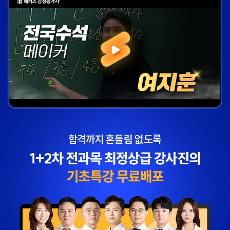
해커스에서 시작했으면
해커스 여지훈
더 빨리 합격하지
평가사님의 기출강의와
않았을까 생각하고,
GS를 통해 넉넉한 실무
주변 분들에게도
점수를 받으며 합격할 수
감정평가사 시작은
있었습니다.
해커스에서 하라고
추천합니다.
합격생 김*훈님
합격생 김*인님
해커스의 선생님들의
해커스의 선생님들이
강의력이 너무 좋았어요.
직접 답안을 봐주시고
덕분에 노베이스로
피드백 해주셔서 합격할
합격할 수 있었습니다.
수 있었습니다.
합격생 양*성님
합격생 이*원님