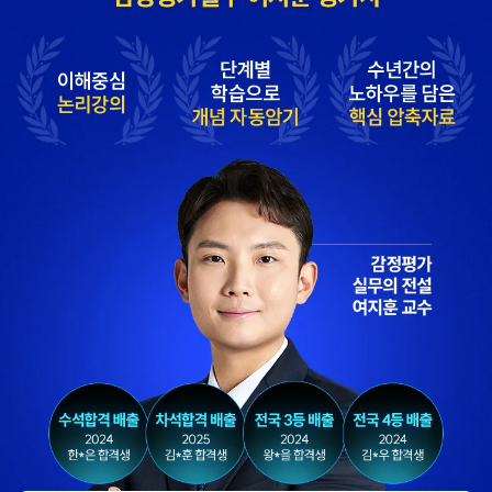
떨어졌는데, 해커스의
실무 경험을 토대로
우수한 강사진 덕분에
설명해 주셔서 실무
올해는 합격하게
과목을 보다 쉽게 배울
되었습니다.
수 있었습니다.
합격생 한*철님
합격생 류*운님
해커스 강사분들의
해커스 박지혜
수업의 퀄리티가
평가사님께서 매 수업
타학원들과 비교하여
내내 꼼꼼하게
남다르다고
첨삭해주셔서 도움이
생각했습니다.
많이 되었습니다.
합격생 이*헌님
합격생 이*원님
해커스 선생님이
타학원과 비교했을 때