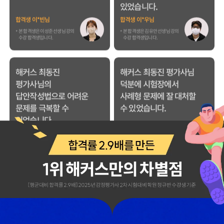
덕분에 직장, 육아
평가사님의
병행하면서 고득점 할 수
답안작성볍으로 이론
있었습니다.
고득적을 받고 합격할 수
있었습니다.
합격생 이*빈님
합격생 이*우님
본 합격생은 이성준 선생님 강의
본 합격생은 김유안 선생님 강의
수강 합격생입니다.
수강 합격생입니다.
해커스 최동진
해커스 최동진 평가사님
평가사님의
덕분에 시험장에서
답안작성법으로 어려운
사례형 문제에 잘 대처할
문제를 극복할 수
수 있었습니다.
있었습니다.
합격생 이*영님
합격생 김*영님
본 합격생은 최동진 선생님 강의
본 합격생은 최동진 선생님 강의
수강 합격생입니다.
수강 합격생입니다.
수험생활 중에 슬럼프가
해커스에서 강의를 들을