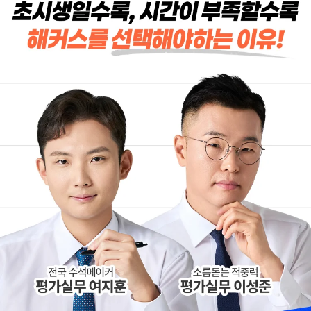
합격생 김*현님
합격생 김*훈님
해커스에서 시작했으면
해커스 여지훈
더 빨리 합격하지
평가사님의 기출강의와
않았을까 생각하고,
GS를 통해 넉넉한 실무
주변 분들에게도
점수를 받으며 합격할 수
감정평가사 시작은
있었습니다.
해커스에서 하라고
추천합니다.
합격생 김*훈님
합격생 김*인님
해커스의 선생님들의
해커스의 선생님들이
강의력이 너무 좋았어요.
직접 답안을 봐주시고
덕분에 노베이스로
피드백 해주셔서 합격할