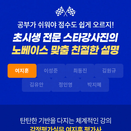
왔을 때 해커스 이성준
때 2차 과목이
평가사님의 위로와 조언
유기적으로 연결되는
덕분에 극복할 수
느낌을 받았는데 그
있었습니다.
부분이 가장 좋았습니다.
합격생 권*준님
합격생 서*환님
본 합격생은 이성준 선생님 강의
본 합격생은 이성준 선생님 강의
수강 합격생입니다.
수강 합격생입니다.
해커스 최동진
해커스 회계학 정윤돈
여지훈
이성준
최동진
김원규
평가사님의
선생님과 경제학 서호성
답안작성법으로 이론
선생님의 효율적인 강의
김유안
정인영
박지혜
고득점을 받아 합격할 수
덕분에 동차합격이
있었습니다.
가능했다고 생각합니다.
합격생 유*국님
본 합격생은 최동진 선생님 강의
합격생 원*혜님
수강 합격생입니다.
작년 타사 수강해서
이해하기 어려운 부분도