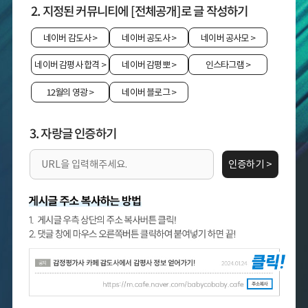
2. 지정된 커뮤니티에 [전체공개]로 글 작성하기
네이버 감도사
>
네이버 공도사
>
네이버 공사모
>
네이버 감평사 합격
>
네이버 감평뽀
>
인스타그램
>
12월의 영광
>
네이버 블로그
>
3. 자랑글 인증하기
인증하기 >