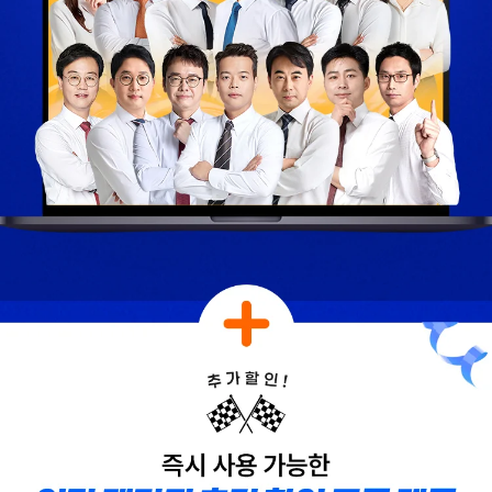
해커스에서 시작했으면
해커스 여지훈
더 빨리 합격하지
평가사님의 기출강의와
않았을까 생각하고,
GS를 통해 넉넉한 실무
주변 분들에게도
점수를 받으며 합격할 수
감정평가사 시작은
있었습니다.
해커스에서 하라고
추천합니다.
합격생 김*훈님
합격생 김*인님
해커스의 선생님들의
해커스의 선생님들이
강의력이 너무 좋았어요.
직접 답안을 봐주시고
덕분에 노베이스로
피드백 해주셔서 합격할
합격할 수 있었습니다.
수 있었습니다.