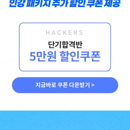
합격생 양*성님
합격생 이*원님
다른 학원 강의를 모두
비전공자로 시작해서
HACKERS
들어봤지만, 해커스
막막했는데 해커스
이성준 평가사님은
이성준 평가사님이
단기합격반
센세이셔널 하고,
시키는대로
5만원 할인쿠폰
문제가 좋아서 선택하게
따라오다보니
되었습니다.
합격이라는 결과를 받을
수 있었습니다.
합격생 박*원님
합격생 성*남님
본 합격생은 이성준 선생님 강의
본 합격생은 이성준 선생님 강의
지금바로 쿠폰 다운받기 >
수강 합격생입니다.
수강 합격생입니다.