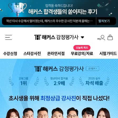
김유안 평가사님의 강의가 큰 도움이 됐습니다. 답과 근거 모두를 갖춘 답안을 작성하도록 팁을 많이 전수해 주셔서 추천합니다.
회계 경제 노베이스 예체능 전공자였는데, 해커스로 7개월만에 합격했습니다.
-
권*현님
작년 타사 수강해서 떨어졌는데, 해커스의 우수한 강사진 덕분에 올해는 합격하게 되었습니다.
-
해커스 교수님이 출제하신 동형모의고사 다 풀었는데 적중률 미쳤어요. 시험장에서 깜짝 놀랐습니다.
펼쳐보기
해커스 강의는 타 학원 실무 강의과 달리 문제와 자료를 밀도있게 조합하여 풀 수 있는 방법을 알려주십니다.
해커스 여지훈 평가사님의 기출강의와 GS를 통해 넉넉한 실무 점수를 받으며 합격할 수 있었습니다.
해커스 선생님들의 강의력이 너무 좋았어요. 덕분에 노베이스로 합격할 수 있었습니다.
-
양*성님
해커스 정윤돈 교수님과 서호성 교수님의 효율적인 강의 덕분에 동차합격이 가능했다고 생각합니다.
해커스가 가장 유명하기도 하였고 수업의 퀄리티가 타학원들과 비교하여 남다르다고 생각했습니다.
타학원과 비교했을때 가격도 합리적이고, 강의퀄리티가 굉장히 좋아 합격했습니다.
-
김*호님
수강신청
스타강사진
온라인서점
무료강의/자료
시험가이드
김유안 평가사님의 강의가 큰 도움이 됐습니다. 답과 근거 모두를 갖춘 답안을 작성하도록 팁을 많이 전수해 주셔서 추천합니다.
회계 경제 노베이스 예체능 전공자였는데, 해커스로 7개월만에 합격했습니다.
-
권*현님