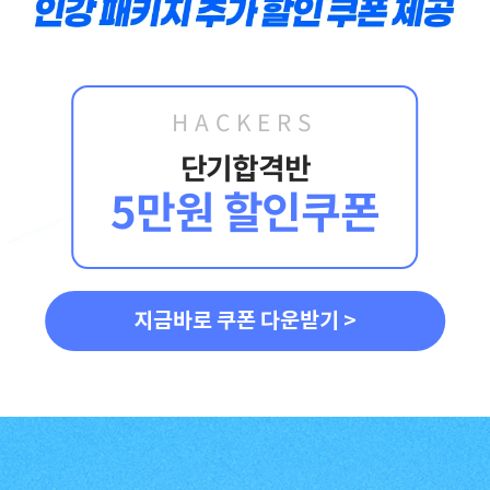
합격생 김*훈님
합격생 김*인님
해커스의 선생님들의
해커스의 선생님들이
강의력이 너무 좋았어요.
직접 답안을 봐주시고
HACKERS
덕분에 노베이스로
피드백 해주셔서 합격할
단기합격반
합격할 수 있었습니다.
수 있었습니다.
5만원 할인쿠폰
합격생 양*성님
합격생 이*원님
다른 학원 강의를 모두
비전공자로 시작해서
지금바로 쿠폰 다운받기 >
들어봤지만, 해커스
막막했는데 해커스
이성준 평가사님은
이성준 평가사님이
센세이셔널 하고,
시키는대로
문제가 좋아서 선택하게
따라오다보니
되었습니다.
합격이라는 결과를 받을
수 있었습니다.