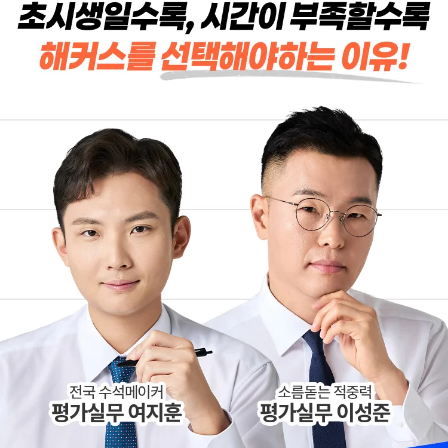
해커스 강의는 타 학원
해커스에서 시작했으면
실무 강의와 달리 문제와
더 빨리 합격하지
자료를 밀도있게
않았을까 생각하고,
조합하여 풀 수 있는
주변 분들에게도
방법을 알려주십니다.
감정평가사 시작은
해커스에서 하라고
추천합니다.
합격생 김*현님
합격생 김*훈님
해커스에서 시작했으면
해커스 여지훈
더 빨리 합격하지
평가사님의 기출강의와
않았을까 생각하고,
GS를 통해 넉넉한 실무
주변 분들에게도
점수를 받으며 합격할 수
감정평가사 시작은
있었습니다.
해커스에서 하라고