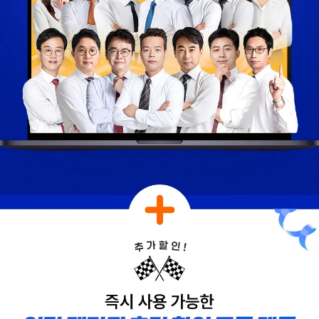
해커스의 선생님들의
해커스의 선생님들이
강의력이 너무 좋았어요.
직접 답안을 봐주시고
덕분에 노베이스로
피드백 해주셔서 합격할
합격할 수 있었습니다.
수 있었습니다.
합격생 양*성님
합격생 이*원님
해커스에서 시작했으면
해커스 여지훈
더 빨리 합격하지
평가사님의 기출강의와
않았을까 생각하고,
GS를 통해 넉넉한 실무
주변 분들에게도
점수를 받으며 합격할 수
감정평가사 시작은
있었습니다.
해커스에서 하라고
추천합니다.