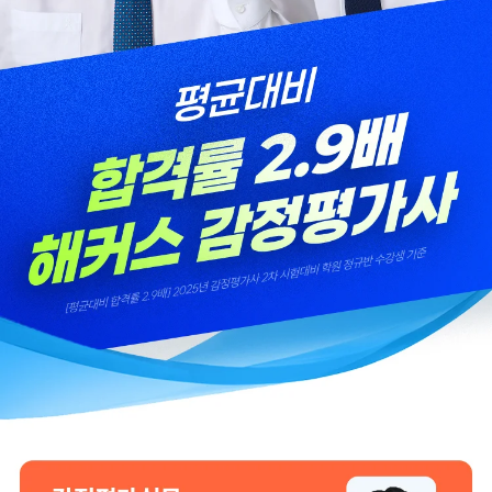
추천합니다.
합격생 김*훈님
합격생 김*인님
해커스의 선생님들의
해커스의 선생님들이
강의력이 너무 좋았어요.
직접 답안을 봐주시고
덕분에 노베이스로
피드백 해주셔서 합격할
합격할 수 있었습니다.
수 있었습니다.
합격생 양*성님
합격생 이*원님
해커스에서 시작했으면
해커스 여지훈
더 빨리 합격하지
평가사님의 기출강의와
않았을까 생각하고,
GS를 통해 넉넉한 실무
주변 분들에게도
점수를 받으며 합격할 수
감정평가사 시작은
있었습니다.
해커스에서 하라고