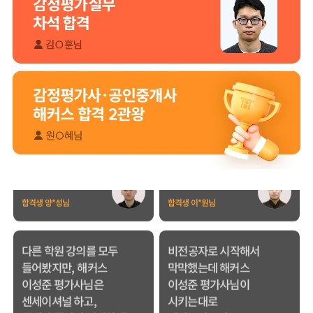
추천합니다.
합격생 김*훈님
합격생 김*인님
해커스의 선생님들의
해커스의 선생님들이
강의력이 너무 좋았어요.
직접 답안을 봐주시고
덕분에 노베이스로
피드백 해주셔서 합격할
합격할 수 있었습니다.
수 있었습니다.
합격생 양*성님
합격생 이*원님
다른 학원 강의를 모두
비전공자로 시작해서
들어봤지만, 해커스
막막했는데 해커스
이성준 평가사님은
이성준 평가사님이
센세이셔널 하고,
시키는대로
문제가 좋아서 선택하게
따라오다보니