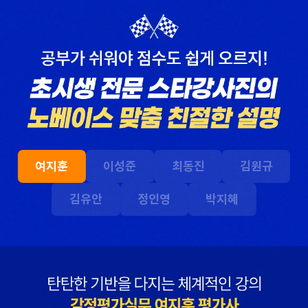
답안작성법으로 어려운
사례형 문제에 잘 대처할
문제를 극복할 수
수 있었습니다.
있었습니다.
합격생 이*영님
합격생 김*영님
본 합격생은 최동진 선생님 강의
본 합격생은 최동진 선생님 강의
수강 합격생입니다.
수강 합격생입니다.
수험생활 중에 슬럼프가
해커스에서 강의를 들을
왔을 때 해커스 이성준
때 2차 과목이
평가사님의 위로와 조언
유기적으로 연결되는
여지훈
이성준
최동진
김원규
덕분에 극복할 수
느낌을 받았는데 그
있었습니다.
부분이 가장 좋았습니다.
김유안
정인영
박지혜
합격생 권*준님
합격생 서*환님
본 합격생은 이성준 선생님 강의
본 합격생은 이성준 선생님 강의
수강 합격생입니다.
수강 합격생입니다.
해커스 최동진
해커스 회계학 정윤돈
평가사님의
선생님과 경제학 서호성