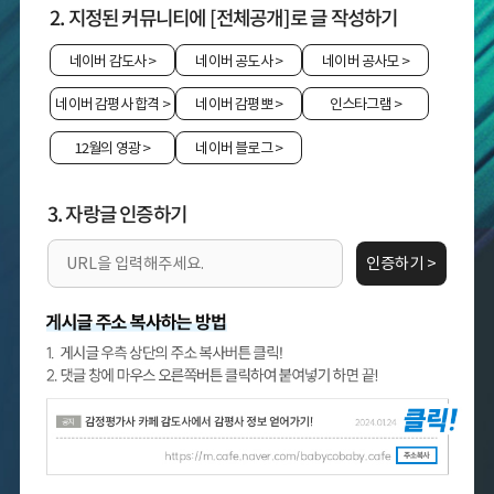
2. 지정된 커뮤니티에 [전체공개]로 글 작성하기
네이버 감도사
>
네이버 공도사
>
네이버 공사모
>
네이버 감평사 합격
>
네이버 감평뽀
>
인스타그램
>
12월의 영광
>
네이버 블로그
>
3. 자랑글 인증하기
인증하기 >