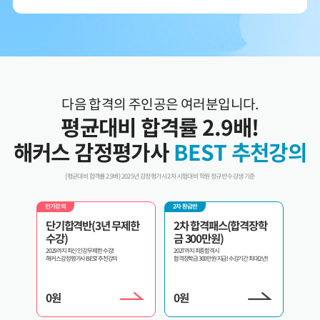
3. 개인정보 보유/이용 기간:
수집한 개인정보는 회원 탈퇴 시까지 보관합니다. 단, 이벤트
참여일로부터 2년 이내 회원 탈퇴한 경우에는 참여일로부터 2년 동안 보관 후 파기합니다.
4. 이벤트 신청 회원은 개인정보 수집·이용을 거부할 수 있습니다. 단, 거부의 경우 이벤트
신청이 제한됩니다.
다음 합격의 주인공은 여러분입니다.
평균대비 합격률 2.9배!
해커스 감정평가사
BEST 추천강의
[평균대비 합격률 2.9배] 2025년 감정평가사 2차 시험대비 학원 정규반 수강생 기준
2차 환급반
인기강의
환급반 
제한
2차 합격패스(합격장학
2차 교수패스
3년
금 300만원)
내가 원하는 과목만 골라서 선택수강!
3년 내 
2027까지 최종합격시
합격장학금 300만원 지급! 수강기간 최대 2년!
0
원
0
원
0
원