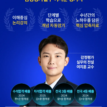
답안작성법으로 이론
선생님의 효율적인 강의
고득점을 받아 합격할 수
덕분에 동차합격이
있었습니다.
가능했다고 생각합니다.
합격생 유*국님
본 합격생은 최동진 선생님 강의
합격생 원*혜님
수강 합격생입니다.
작년 타사 수강해서
이해하기 어려운 부분도
떨어졌는데, 해커스의
실무 경험을 토대로
우수한 강사진 덕분에
설명해 주셔서 실무
올해는 합격하게
과목을 보다 쉽게 배울
되었습니다.
수 있었습니다.
합격생 한*철님
합격생 류*운님
해커스 강사분들의
해커스 박지혜
수업의 퀄리티가
평가사님께서 매 수업