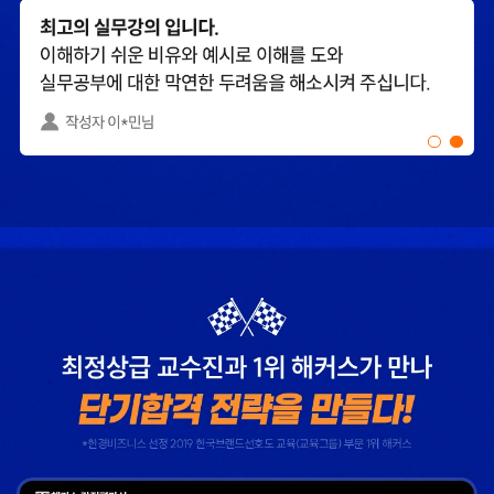
타학원들과 비교하여
내내 꼼꼼하게
남다르다고
첨삭해주셔서 도움이
생각했습니다.
많이 되었습니다.
합격생 이*헌님
합격생 이*원님
해커스 선생님이
타학원과 비교했을 때
출제하신 동형모의고사
가격도 합리적이고,
다 풀었는데 적중률
강의 퀄리티가 굉장히
미쳤어요. 시험장에서
좋아 합격했습니다.
깜짝 놀랐습니다.
합격생 소*진님
합격생 김*호님
해커스 강의는 타 학원
해커스에서 시작했으면
실무 강의와 달리 문제와
더 빨리 합격하지