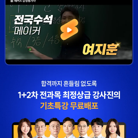
자료를 밀도있게
않았을까 생각하고,
조합하여 풀 수 있는
주변 분들에게도
방법을 알려주십니다.
감정평가사 시작은
해커스에서 하라고
추천합니다.
합격생 김*현님
합격생 김*훈님
해커스에서 시작했으면
해커스 여지훈
더 빨리 합격하지
평가사님의 기출강의와
않았을까 생각하고,
GS를 통해 넉넉한 실무
주변 분들에게도
점수를 받으며 합격할 수
감정평가사 시작은
있었습니다.
해커스에서 하라고
추천합니다.
합격생 김*훈님
합격생 김*인님