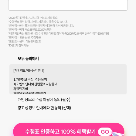
*2026년 감정평가사 1차 시험 수험표 제출 필요
*수험번호 허위 입력 시 혜택 제공되지 않을 수 있습니다.
*원서접수한 이름과 회원명이 일치해야만 혜택이 제공됩니다.
*원서접수비 해커스 포인트로 100% 환급
*배달의민족 상품권: 원서접수비 환급 이벤트 참여자 중 2026년 2월 이후 신규 가입자 100% 제공
*원서접수 인증 선물: 추첨제공
*포인트 사용처: 이용안내 참고
*ID당 1회 참여 가능
모두 동의하기
[개인정보 이용 동의 안내]
1. 개인정보 수집 · 이용 목적
1) 이벤트 안내 및 관련 문의사항 응대
2) 혜택 지급
3) 혜택 중복 수령 여부 확인
4) 광고성 정보 수신에 별도 동의한 자에 한하여 해커스 감정평가사를 비롯한 해커스 교육그
개인정보의 수집 이용에 동의 (필수)
룹의 새로운 서비스 신상품이나 이벤트, 최신 정보 안내 등 회원님의 취향에 맞는 최적의 서비
스를 제공하기 위함
광고성 정보 안내에 대한 동의 (선택)
(해커스교육그룹: 해커스 어학원, 해커스인강, 해커스프랩, 해커스톡, 해커스중국어, 해커
스일본어, 해커스잡, 해커스금융, 해커스임용, 해커스공무원, 해커스경찰, 해커스소방, 해
커스공인중개사, 해커스주택관리사, 해커스편입 등)
2. 개인정보 수집·이용 항목: 이름, 휴대폰번호, 이메일