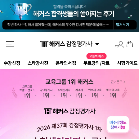
김유안 평가사님의 강의가 큰 도움이 됐습니다. 답과 근거 모두를 갖춘 답안을 작성하도록 팁을 많이 전수해 주셔서 추천합니다.
회계 경제 노베이스 예체능 전공자였는데, 해커스로 7개월만에 합격했습니다.
-
권*현님
작년 타사 수강해서 떨어졌는데, 해커스의 우수한 강사진 덕분에 올해는 합격하게 되었습니다.
-
펼쳐보기
해커스 교수님이 출제하신 동형모의고사 다 풀었는데 적중률 미쳤어요. 시험장에서 깜짝 놀랐습니다.
해커스 강의는 타 학원 실무 강의과 달리 문제와 자료를 밀도있게 조합하여 풀 수 있는 방법을 알려주십니다.
해커스 여지훈 평가사님의 기출강의와 GS를 통해 넉넉한 실무 점수를 받으며 합격할 수 있었습니다.
해커스 선생님들의 강의력이 너무 좋았어요. 덕분에 노베이스로 합격할 수 있었습니다.
-
양*성님
해커스 정윤돈 교수님과 서호성 교수님의 효율적인 강의 덕분에 동차합격이 가능했다고 생각합니다.
해커스가 가장 유명하기도 하였고 수업의 퀄리티가 타학원들과 비교하여 남다르다고 생각했습니다.
타학원과 비교했을때 가격도 합리적이고, 강의퀄리티가 굉장히 좋아 합격했습니다.
-
김*호님
수강신청
스타강사진
온라인서점
무료강의/자료
시험가이드
김유안 평가사님의 강의가 큰 도움이 됐습니다. 답과 근거 모두를 갖춘 답안을 작성하도록 팁을 많이 전수해 주셔서 추천합니다.
회계 경제 노베이스 예체능 전공자였는데, 해커스로 7개월만에 합격했습니다.
-
권*현님