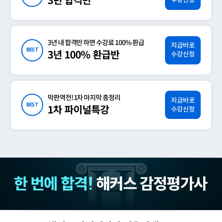
3년 합격반
3년 내 합격만 하면 수강료 100% 환급
지금바로
BEST
3년 100% 환급반
수강신청
막판역전! 1차 마지막 총정리
지금바로
BEST
1차 파이널특강
수강신청