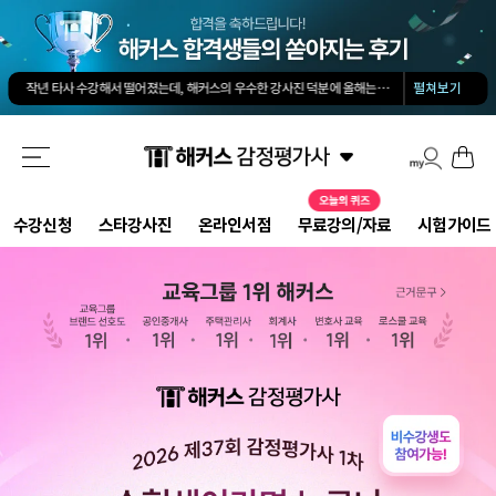
김유안 평가사님의 강의가 큰 도움이 됐습니다. 답과 근거 모두를 갖춘 답안을 작성하도록 팁을 많이 전수해 주셔서 추천합니다.
회계 경제 노베이스 예체능 전공자였는데, 해커스로 7개월만에 합격했습니다.
-
권*현님
작년 타사 수강해서 떨어졌는데, 해커스의 우수한 강사진 덕분에 올해는 합격하게 되었습니다.
-
펼쳐보기
해커스 교수님이 출제하신 동형모의고사 다 풀었는데 적중률 미쳤어요. 시험장에서 깜짝 놀랐습니다.
해커스 강의는 타 학원 실무 강의과 달리 문제와 자료를 밀도있게 조합하여 풀 수 있는 방법을 알려주십니다.
해커스 여지훈 평가사님의 기출강의와 GS를 통해 넉넉한 실무 점수를 받으며 합격할 수 있었습니다.
해커스 선생님들의 강의력이 너무 좋았어요. 덕분에 노베이스로 합격할 수 있었습니다.
-
양*성님
해커스 정윤돈 교수님과 서호성 교수님의 효율적인 강의 덕분에 동차합격이 가능했다고 생각합니다.
해커스가 가장 유명하기도 하였고 수업의 퀄리티가 타학원들과 비교하여 남다르다고 생각했습니다.
수강신청
스타강사진
온라인서점
무료강의/자료
시험가이드
타학원과 비교했을때 가격도 합리적이고, 강의퀄리티가 굉장히 좋아 합격했습니다.
-
김*호님
김유안 평가사님의 강의가 큰 도움이 됐습니다. 답과 근거 모두를 갖춘 답안을 작성하도록 팁을 많이 전수해 주셔서 추천합니다.
회계 경제 노베이스 예체능 전공자였는데, 해커스로 7개월만에 합격했습니다.
-
권*현님