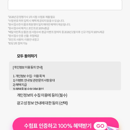
*2026년 감정평가사 1차 시험 수험표 제출 필요
*수험번호 허위 입력 시 혜택 제공되지 않을 수 있습니다.
*원서접수한 이름과 회원명이 일치해야만 혜택이 제공됩니다.
*원서접수비 해커스 포인트로 100% 환급
*배달의민족 상품권: 원서접수비 환급 이벤트 참여자 중 2026년 2월 이후 신규 가입자 100% 제공
*원서접수 인증 선물: 추첨제공
*포인트 사용처: 이용안내 참고
*ID당 1회 참여 가능
모두 동의하기
[개인정보 이용 동의 안내]
1. 개인정보 수집 · 이용 목적
1) 이벤트 안내 및 관련 문의사항 응대
2) 혜택 지급
3) 혜택 중복 수령 여부 확인
4) 광고성 정보 수신에 별도 동의한 자에 한하여 해커스 감정평가사를 비롯한 해커스 교육그
개인정보의 수집 이용에 동의 (필수)
룹의 새로운 서비스 신상품이나 이벤트, 최신 정보 안내 등 회원님의 취향에 맞는 최적의 서비
스를 제공하기 위함
광고성 정보 안내에 대한 동의 (선택)
(해커스교육그룹: 해커스 어학원, 해커스인강, 해커스프랩, 해커스톡, 해커스중국어, 해커
스일본어, 해커스잡, 해커스금융, 해커스임용, 해커스공무원, 해커스경찰, 해커스소방, 해
커스공인중개사, 해커스주택관리사, 해커스편입 등)
2. 개인정보 수집·이용 항목: 이름, 휴대폰번호, 이메일