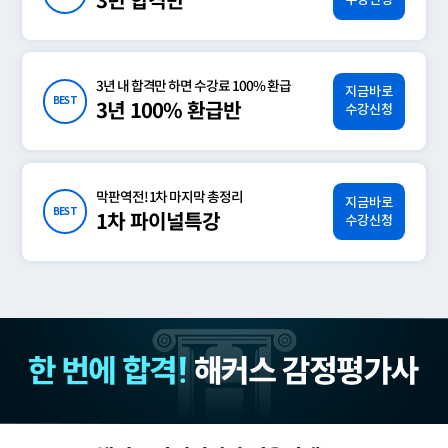
3년 합격반
3년 내 합격만 하면 수강료 100% 환급
지금바로
BEST
3년 100% 환급반
수강신청
막판역전! 1차 마지막 총정리
지금바로
BEST
1차 파이널특강
수강신청