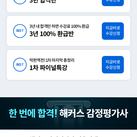
3년 합격반
3년 내 합격만 하면 수강료 100% 환급
지금바로
BEST
3년 100% 환급반
수강신청
막판역전! 1차 마지막 총정리
지금바로
BEST
1차 파이널특강
수강신청