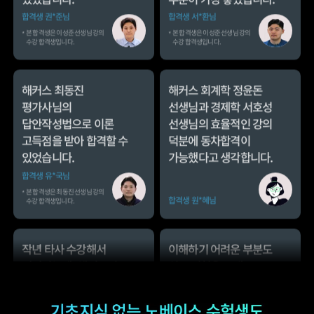
해커스 최동진
해커스 회계학 정윤돈
평가사님의
선생님과 경제학 서호성
답안작성법으로 이론
선생님의 효율적인 강의
고득점을 받아 합격할 수
덕분에 동차합격이
있었습니다.
가능했다고 생각합니다.
합격생 유*국님
본 합격생은 최동진 선생님 강의
합격생 원*혜님
수강 합격생입니다.
작년 타사 수강해서
이해하기 어려운 부분도
떨어졌는데, 해커스의
실무 경험을 토대로
우수한 강사진 덕분에
설명해 주셔서 실무
올해는 합격하게
과목을 보다 쉽게 배울
되었습니다.
수 있었습니다.
합격생 한*철님
합격생 류*운님