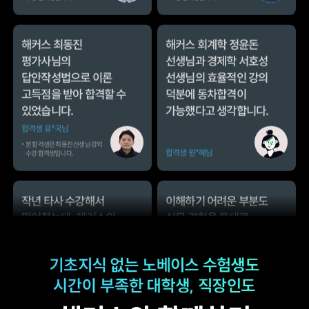
답안작성법으로 이론
선생님의 효율적인 강의
고득점을 받아 합격할 수
덕분에 동차합격이
있었습니다.
가능했다고 생각합니다.
합격생 유*국님
본 합격생은 최동진 선생님 강의
합격생 원*혜님
수강 합격생입니다.
작년 타사 수강해서
이해하기 어려운 부분도
떨어졌는데, 해커스의
실무 경험을 토대로
우수한 강사진 덕분에
설명해 주셔서 실무
올해는 합격하게
과목을 보다 쉽게 배울
되었습니다.
수 있었습니다.
합격생 한*철님
합격생 류*운님
해커스 강사분들의
해커스 박지혜
수업의 퀄리티가
평가사님께서 매 수업