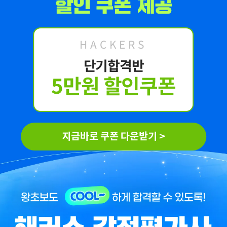
해커스 강의는 타 학원
해커스에서 시작했으면
실무 강의와 달리 문제와
더 빨리 합격하지
자료를 밀도있게
않았을까 생각하고,
HACKERS
조합하여 풀 수 있는
주변 분들에게도
방법을 알려주십니다.
감정평가사 시작은
단기합격반
해커스에서 하라고
5만원 할인쿠폰
추천합니다.
합격생 김*현님
합격생 김*훈님
지금바로 쿠폰 다운받기 >
해커스에서 시작했으면
해커스 여지훈
더 빨리 합격하지
평가사님의 기출강의와
않았을까 생각하고,
GS를 통해 넉넉한 실무
주변 분들에게도
점수를 받으며 합격할 수
감정평가사 시작은
있었습니다.
해커스에서 하라고
추천합니다.