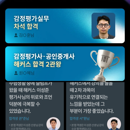
문제를 극복할 수
수 있었습니다.
있었습니다.
합격생 이*영님
합격생 김*영님
본 합격생은 최동진 선생님 강의
본 합격생은 최동진 선생님 강의
수강 합격생입니다.
수강 합격생입니다.
수험생활 중에 슬럼프가
해커스에서 강의를 들을
왔을 때 해커스 이성준
때 2차 과목이
평가사님의 위로와 조언
유기적으로 연결되는
덕분에 극복할 수
느낌을 받았는데 그
있었습니다.
부분이 가장 좋았습니다.
합격생 권*준님
합격생 서*환님
본 합격생은 이성준 선생님 강의
본 합격생은 이성준 선생님 강의
수강 합격생입니다.
수강 합격생입니다.
해커스 최동진
해커스 회계학 정윤돈
평가사님의
선생님과 경제학 서호성