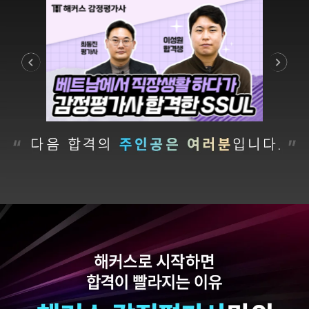
자료를 밀도있게
않았을까 생각하고,
조합하여 풀 수 있는
주변 분들에게도
방법을 알려주십니다.
감정평가사 시작은
해커스에서 하라고
Previous
Next
추천합니다.
합격생 김*현님
합격생 김*훈님
해커스에서 시작했으면
해커스 여지훈
더 빨리 합격하지
평가사님의 기출강의와
않았을까 생각하고,
GS를 통해 넉넉한 실무
주변 분들에게도
점수를 받으며 합격할 수
감정평가사 시작은
있었습니다.
해커스에서 하라고
추천합니다.
합격생 김*훈님
합격생 김*인님