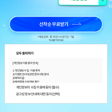
추천합니다.
합격생 김*훈님
합격생 김*인님
해커스의 선생님들의
해커스의 선생님들이
*비매품 *PDF 제공
강의력이 너무 좋았어요.
직접 답안을 봐주시고
덕분에 노베이스로
피드백 해주셔서 합격할
모두 동의하기
합격할 수 있었습니다.
수 있었습니다.
[개인정보 이용 동의 안내]
합격생 양*성님
합격생 이*원님
1. 개인정보 수집 · 이용 목적
1) 이벤트 안내 및 관련 문의사항 응대
2) 혜택 지급
3) 혜택 중복 수령 여부 확인
다른 학원 강의를 모두
비전공자로 시작해서
4) 광고성 정보 수신에 별도 동의한 자에 한하여 해커스 감정평가사를 비롯한 해커스 교육
개인정보의 수집 이용에 동의 (필수)
그룹의 새로운 서비스 신상품이나 이벤트, 최신 정보 안내 등 회원님의 취향에 맞는 최적
들어봤지만, 해커스
막막했는데 해커스
의 서비스를 제공하기 위함
광고성 정보 안내에 대한 동의 (선택)
(해커스교육그룹: 해커스 어학원, 해커스인강, 해커스프랩, 해커스톡, 해커스중국어, 해
이성준 평가사님은
이성준 평가사님이
커스일본어, 해커스잡, 해커스금융, 해커스임용, 해커스공무원, 해커스경찰, 해커스소
센세이셔널 하고,
시키는대로
방, 해커스공인중개사, 해커스주택관리사, 해커스편입 등)
문제가 좋아서 선택하게
따라오다보니
2. 개인정보 수집·이용 항목: 이름, 휴대폰번호, 이메일