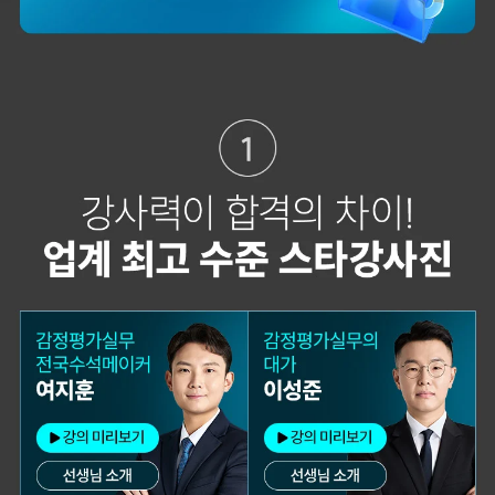
합격생 김*훈님
합격생 김*인님
해커스의 선생님들의
해커스의 선생님들이
강의력이 너무 좋았어요.
직접 답안을 봐주시고
덕분에 노베이스로
피드백 해주셔서 합격할
합격할 수 있었습니다.
수 있었습니다.
합격생 양*성님
합격생 이*원님
다른 학원 강의를 모두
비전공자로 시작해서
들어봤지만, 해커스
막막했는데 해커스
이성준 평가사님은
이성준 평가사님이
센세이셔널 하고,
시키는대로
문제가 좋아서 선택하게
따라오다보니
되었습니다.
합격이라는 결과를 받을
수 있었습니다.
합격생 박*원님
합격생 성*남님