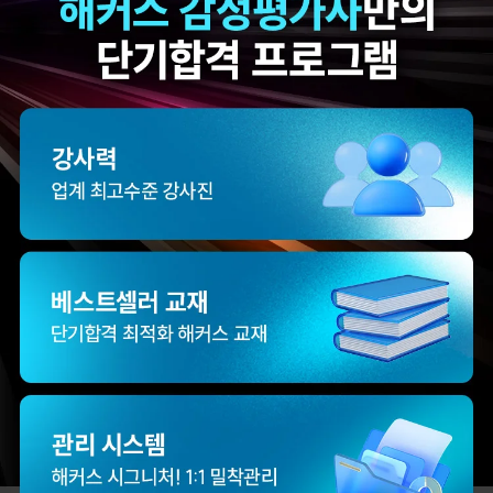
해커스의 선생님들의
해커스의 선생님들이
강의력이 너무 좋았어요.
직접 답안을 봐주시고
덕분에 노베이스로
피드백 해주셔서 합격할
합격할 수 있었습니다.
수 있었습니다.
합격생 양*성님
합격생 이*원님
해커스에서 시작했으면
해커스 여지훈
더 빨리 합격하지
평가사님의 기출강의와
않았을까 생각하고,
GS를 통해 넉넉한 실무
주변 분들에게도
점수를 받으며 합격할 수
감정평가사 시작은
있었습니다.
해커스에서 하라고
추천합니다.