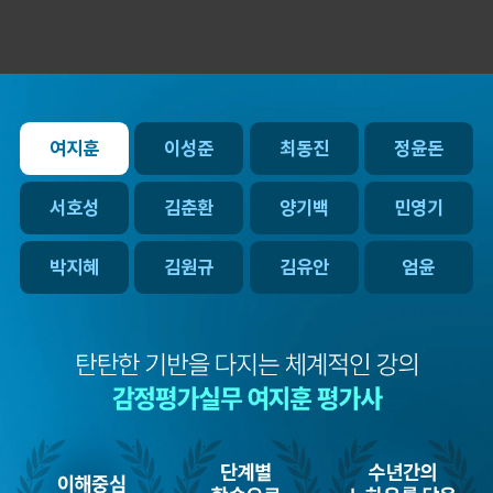
여지훈
이성준
최동진
정윤돈
서호성
김춘환
양기백
민영기
박지혜
김원규
김유안
엄윤