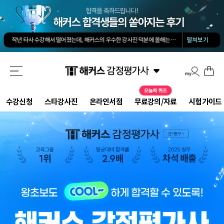
김유안 평가사님의 강의가 큰 도움이 됐습니다. 답과 근거 모두를 갖춘 답안을 작성하도록 팁을 많이 전수해 주셔서 추천합니다.
회계 경제 노베이스 예체능 전공자였는데, 해커스로 7개월만에 합격했습니다.
-
권*현님
작년 타사 수강해서 떨어졌는데, 해커스의 우수한 강사진 덕분에 올해는 합격하게 되었습니다.
-
해커스 교수님이 출제하신 동형모의고사 다 풀었는데 적중률 미쳤어요. 시험장에서 깜짝 놀랐습니다.
펼쳐보기
해커스 강의는 타 학원 실무 강의과 달리 문제와 자료를 밀도있게 조합하여 풀 수 있는 방법을 알려주십니다.
해커스 여지훈 평가사님의 기출강의와 GS를 통해 넉넉한 실무 점수를 받으며 합격할 수 있었습니다.
해커스 선생님들의 강의력이 너무 좋았어요. 덕분에 노베이스로 합격할 수 있었습니다.
-
양*성님
해커스 정윤돈 교수님과 서호성 교수님의 효율적인 강의 덕분에 동차합격이 가능했다고 생각합니다.
해커스가 가장 유명하기도 하였고 수업의 퀄리티가 타학원들과 비교하여 남다르다고 생각했습니다.
타학원과 비교했을때 가격도 합리적이고, 강의퀄리티가 굉장히 좋아 합격했습니다.
-
김*호님
수강신청
스타강사진
온라인서점
무료강의/자료
시험가이드
김유안 평가사님의 강의가 큰 도움이 됐습니다. 답과 근거 모두를 갖춘 답안을 작성하도록 팁을 많이 전수해 주셔서 추천합니다.
회계 경제 노베이스 예체능 전공자였는데, 해커스로 7개월만에 합격했습니다.
-
권*현님