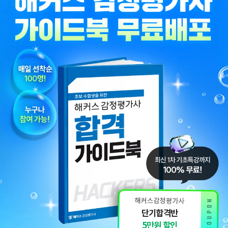
합격생 김*훈님
합격생 김*인님
해커스의 선생님들의
해커스의 선생님들이
강의력이 너무 좋았어요.
직접 답안을 봐주시고
덕분에 노베이스로
피드백 해주셔서 합격할
합격할 수 있었습니다.
수 있었습니다.
합격생 양*성님
합격생 이*원님
해커스에서 시작했으면
해커스 여지훈
더 빨리 합격하지
평가사님의 기출강의와
않았을까 생각하고,
GS를 통해 넉넉한 실무
주변 분들에게도
점수를 받으며 합격할 수
감정평가사 시작은
있었습니다.
단기합격반
해커스에서 하라고
5만원 할인