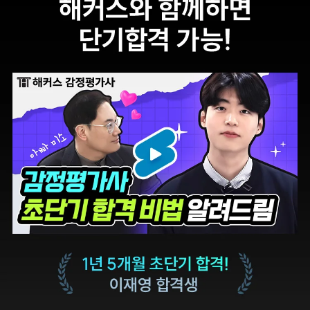
타학원들과 비교하여
내내 꼼꼼하게
남다르다고
첨삭해주셔서 도움이
생각했습니다.
많이 되었습니다.
합격생 이*헌님
합격생 이*원님
해커스 선생님이
타학원과 비교했을 때
출제하신 동형모의고사
가격도 합리적이고,
다 풀었는데 적중률
강의 퀄리티가 굉장히
미쳤어요. 시험장에서
좋아 합격했습니다.
깜짝 놀랐습니다.
합격생 소*진님
합격생 김*호님
해커스 강의는 타 학원
해커스에서 시작했으면
실무 강의와 달리 문제와
더 빨리 합격하지