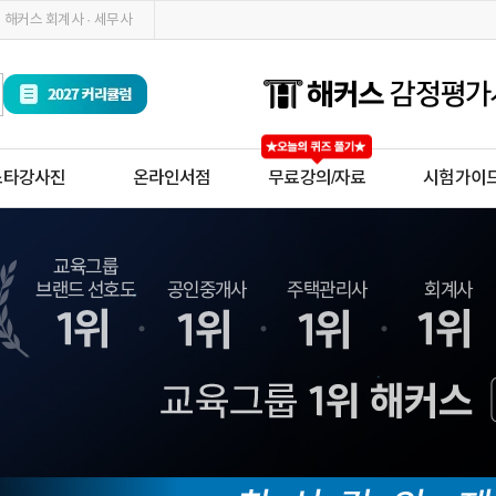
해커스 회계사 · 세무사
스타강사진
온라인서점
무료강의/자료
시험가이