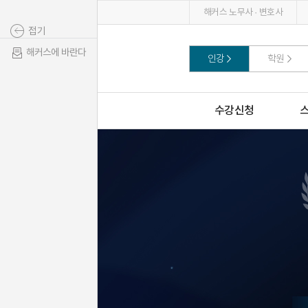
해커스 노무사 · 변호사
접기
해커스에 바란다
인강
학원
수강신청