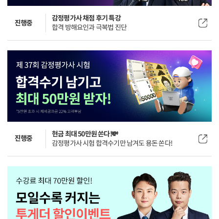
감정평가사 채점 후기 특강
진행중
합격 방해요인과 극복법 진단
현금 최대 50만원 쏜다!💸
진행중
감정평가사 시험 합격수기만 남겨도 용돈 쏜다!