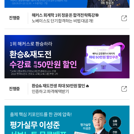
해커스 회계학 1위 정윤돈 합격전략특강🎯
진행중
노베이스도 단기합격하는 비법 대공개!
환승&재도전생 최대 50만원 할인🔥
진행중
인증하고 파격혜택받기