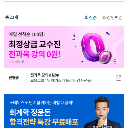
총
21
개
최신순
마감임박순
전과목 강의 0원!🍀
진행중
교육그룹 1위 해커스가 드리는 감사선물!