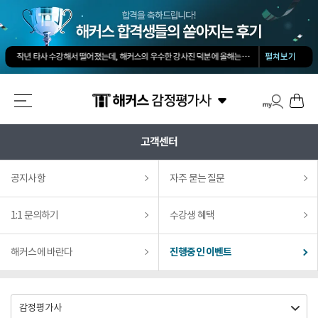
김유안 평가사님의 강의가 큰 도움이 됐습니다. 답과 근거 모두를 갖춘 답안을 작성하도록 팁을 많이 전수해 주셔서 추천합니다.
회계 경제 노베이스 예체능 전공자였는데, 해커스로 7개월만에 합격했습니다.
-
권*현님
작년 타사 수강해서 떨어졌는데, 해커스의 우수한 강사진 덕분에 올해는 합격하게 되었습니다.
-
펼쳐보기
해커스 교수님이 출제하신 동형모의고사 다 풀었는데 적중률 미쳤어요. 시험장에서 깜짝 놀랐습니다.
해커스 강의는 타 학원 실무 강의과 달리 문제와 자료를 밀도있게 조합하여 풀 수 있는 방법을 알려주십니다.
해커스 여지훈 평가사님의 기출강의와 GS를 통해 넉넉한 실무 점수를 받으며 합격할 수 있었습니다.
해커스 선생님들의 강의력이 너무 좋았어요. 덕분에 노베이스로 합격할 수 있었습니다.
-
양*성님
해커스 정윤돈 교수님과 서호성 교수님의 효율적인 강의 덕분에 동차합격이 가능했다고 생각합니다.
해커스가 가장 유명하기도 하였고 수업의 퀄리티가 타학원들과 비교하여 남다르다고 생각했습니다.
고객센터
타학원과 비교했을때 가격도 합리적이고, 강의퀄리티가 굉장히 좋아 합격했습니다.
-
김*호님
김유안 평가사님의 강의가 큰 도움이 됐습니다. 답과 근거 모두를 갖춘 답안을 작성하도록 팁을 많이 전수해 주셔서 추천합니다.
회계 경제 노베이스 예체능 전공자였는데, 해커스로 7개월만에 합격했습니다.
-
권*현님
공지사항
자주 묻는 질문
1:1 문의하기
수강생 혜택
해커스에 바란다
진행중인 이벤트