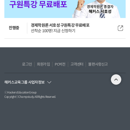
경제학원론 서호성 구원특강 무료배포
진행중
선착순 100명! 지금 신청하기
로그인
회원가입
PC버전
고객센터
불편사항신고
해커스교육그룹 사업자정보
ⓒ Hackers Education Group
CopyrightⓒChampstudy. All Rights Reserved.
(주) 챔프스터디 ㅣ 사업자등록번호 : 120-87-09984
온라인 고객센터 : 1588-2332 | 이메일: land@pass.com | FAX : (02)596-5109
서울특별시 서초구 강남대로61길 23(서초동 1316-15) 현대성우빌딩 203호ㅣ 원격평생교육시설
신고(제 원-140호)
대표이사 : 전재윤ㅣ개인정보관리책임자 : 김병철ㅣ통신판매업신고(제 2008-서울서초-0396호)
정